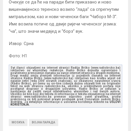
Очекује се да ће на паради бити приказано и ново
вишенамјенско теренско возило “лада” са спрегнутим
митраљезом, као и нови чеченски баги “Чаборз М-3”.
Име возила потиче од двије ријечи чеченског језика:
“ча”, што значи медвјед и “борз” вук.
Извор: Срна
Фото: Н1
Svi članci objavljeni na internet stranici Radija Brčko (www.radiobrcko.ba)
isključivo su vlasništvo redakcije. Radio Brčko dopušta ograničeno i
povremeno prenošenje članaka sa svoje internet stranice u drugim medijima.
Drugi mediji smiju prenijeti informacije iz pojedinih članaka sa Internet
stranice Radija Brčko (www.radiobrcko.ba) isključivo kao kratku vijest od
najviše četiri reda (300 slovnih znakova), uz obavezno navođenje izvora
(Radio Brčko), pri čemu su on-line izdanja dužna objaviti link na originalni
tekst na web stranicu radiobrcko.ba, ukoliko s uredništvom portala nije
postignut dogovor o drugačijim uslovima. Radio Brčko je odlučan u
nastojanju da zaštiti svoje intelektualno vlasništvo i rad svojih autora.
Ukoliko se bilo koji dio teksta ili informacija iz teksta objavljenog na internet
stranici www.radiobrcko.ba prenese suprotno ovim pravilima, protiv
prekršioca će biti pokrenut pravni postupak pred Osnovnim sudom Brčko
distrikta. Za detaljnije informacije o uslovima korištenja kliknite na
USLOVI
KORIŠTENJA.
MOSKVA
ВОЈНА ПАРАДА