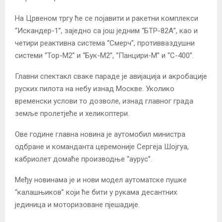
На Црвеном тргу ће се појавити и ракетни комплекси
“Искандер-1”, заједно са још једним “БТР-82А”, као и
четири реактивна система “Смерч”, противваздушни
системи “Тор-М2” и “Бук-М2”, “Панцири-М” и “С-400”.
Главни спектакл сваке параде је авијација и акробације
руских пилота на небу изнад Москве. Уколико
временски услови то дозволе, изнад главног града
земље пролетјеће и хеликоптери.
Ове године главна новина је аутомобил министра
одбране и команданта церемоније Сергеја Шојгуа,
кабриолет домаће производње “аурус”.
Међу новинама је и нови модел аутоматске пушке
“калашњиков” који ће бити у рукама десантних
јединица и моторизоване пјешадије.