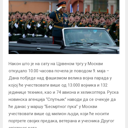
Након што је на сату на Црвеном тргу у Москви
откуцало 10.00 часова почела је поводом 9. маја –
Дана побједе над фашизмом велика војна парада у
којој ће учествовати више од 13.000 војника и 132
јединице технике, као и 74 авиона и хеликоптера. Руска
новинска агенција “Спутњик” наводи да се очекује да
ће данас у маршу “Бесмртног пука” у Москви
учествовати више од милион људи, који ће носити
портрете својих предака, ветерана и учесника Другог