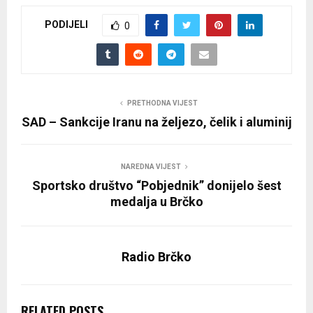
PODIJELI
0
PRETHODNA VIJEST
SAD – Sankcije Iranu na željezo, čelik i aluminij
NAREDNA VIJEST
Sportsko društvo “Pobjednik” donijelo šest
medalja u Brčko
Radio Brčko
RELATED POSTS