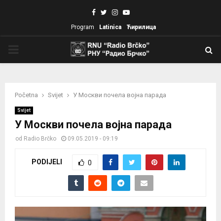
Facebook
Twitter
Instagram
Youtube
Program
Latinica
Ћирилица
PRIMARY
MENU
Početna
Svijet
У Москви почела војна парада
Svijet
У Москви почела војна парада
od
Radio Brčko
09.05.2019 - 09:19
PODIJELI
0