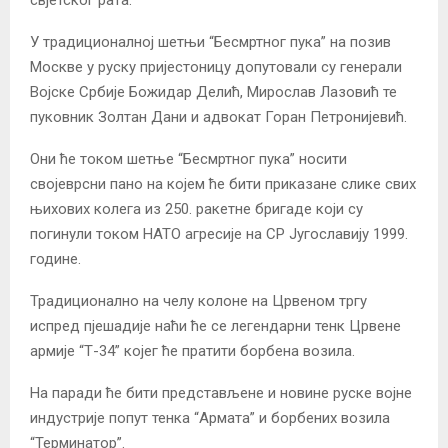
свјетског рата.
У традиционалној шетњи “Бесмртног пука” на позив
Москве у руску пријестоницу допутовали су генерали
Војске Србије Божидар Делић, Мирослав Лазовић те
пуковник Золтан Дани и адвокат Горан Петронијевић.
Они ће током шетње “Бесмртног пука” носити
својеврсни пано на којем ће бити приказане слике свих
њихових колега из 250. ракетне бригаде који су
погинули током НАТО агресије на СР Југославију 1999.
године.
Традиционално на челу колоне на Црвеном тргу
испред пјешадије наћи ће се легендарни тенк Црвене
армије “Т-34” којег ће пратити борбена возила.
На паради ће бити представљене и новине руске војне
индустрије попут тенка “Армата” и борбених возила
“Терминатор”.