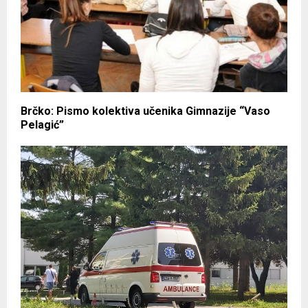
Brčko: Pismo kolektiva učenika Gimnazije “Vaso
Pelagić”