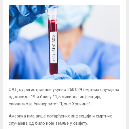
САД су регистровале укупно 250.029 смртних случајева
од ковида 19 и близу 11,5 милиона инфекција,
саопштио је Универзитет “Џонс Хопкинс”.
Америка има више потврђених инфекција и смртних
случајева од било које земље у свијету.