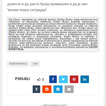
довести и до раста броја преминулих и да је ово
“веома тешка ситуација”.
Svi članci objavljeni na internet stranici Radija Brčko (www.radiobrcko.ba)
isključivo su vlasništvo redakcije. Radio Brčko dopušta ograničeno i
povremeno prenošenje članaka sa svoje internet stranice u drugim medijima.
Drugi mediji smiju prenijeti informacije iz pojedinih članaka sa Internet
stranice Radija Brčko (www.radiobrcko.ba) isključivo kao kratku vijest od
najviše četiri reda (300 slovnih znakova), uz obavezno navođenje izvora
(Radio Brčko), pri čemu su on-line izdanja dužna objaviti link na originalni
tekst na web stranicu radiobrcko.ba, ukoliko s uredništvom portala nije
postignut dogovor o drugačijim uslovima. Radio Brčko je odlučan u
nastojanju da zaštiti svoje intelektualno vlasništvo i rad svojih autora.
Ukoliko se bilo koji dio teksta ili informacija iz teksta objavljenog na internet
stranici www.radiobrcko.ba prenese suprotno ovim pravilima, protiv
prekršioca će biti pokrenut pravni postupak pred Osnovnim sudom Brčko
distrikta. Za detaljnije informacije o uslovima korištenja kliknite na
USLOVI
KORIŠTENJA.
KORONAVIRUS
SAD
PODIJELI
0
PRETHODNA VIJEST