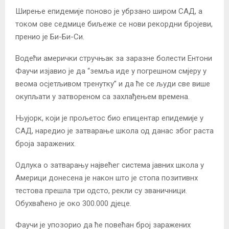
Ширење епидемије поново је убрзано широм САД, а
током ове седмице биљеже се нови рекордни бројеви,
пренио је Би-Би-Си.
Водећи амерички стручњак за заразне болести Ентони
Фаучи изјавио је да “земља иде у погрешном смјеру у
веома осјетљивом тренутку” и да ће се људи све више
окупљати у затвореном са захлађењем времена.
Њујорк, који је прољетос био епицентар епидемије у
САД, наредио је затварање школа од данас због раста
броја заражених.
Одлука о затварању највећег система јавних школа у
Америци донесена је након што је стопа позитивнх
тестова прешла три одсто, рекли су званичници.
Обухваћено је око 300.000 дјеце.
Фаучи је упозорио да ће повећан број заражених