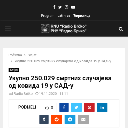
Facebook
Twitter
Instagram
Youtube
Program
Latinica
Ћирилица
PRIMARY
MENU
Početna
Svijet
Укупно 250.029 смртних случајева од ковида 19 у САД-у
Svijet
Укупно 250.029 смртних случајева
од ковида 19 у САД-у
od
Radio Brčko
19.11.2020 - 11:11
PODIJELI
0