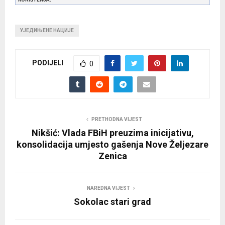
УЈЕДИЊЕНЕ НАЦИЈЕ
PODIJELI
0
PRETHODNA VIJEST
Nikšić: Vlada FBiH preuzima inicijativu,
konsolidacija umjesto gašenja Nove Željezare
Zenica
NAREDNA VIJEST
Sokolac stari grad