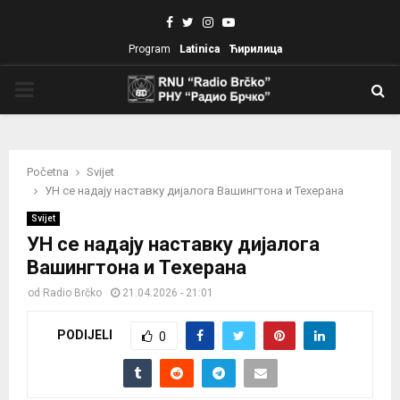
Facebook
Twitter
Instagram
Youtube
Program
Latinica
Ћирилица
PRIMARY
MENU
Početna
Svijet
УН се надају наставку дијалога Вашингтона и Техерана
Svijet
УН се надају наставку дијалога
Вашингтона и Техерана
od
Radio Brčko
21.04.2026 - 21:01
PODIJELI
0