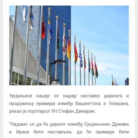
Уједињене нације се надају наставку дијалога и
продужењу примирја између Вашингтона и Техерана,
рекао је портпарол УН Стефан Дижарик.
“Надамо се да ће дијалог између Сједињених Држава
и Ирана бити настављен, да ће примирје бити