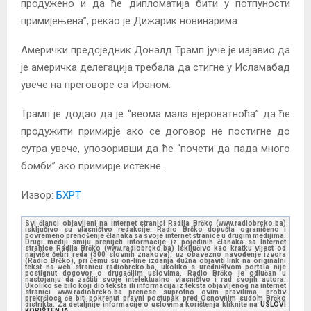
продужено и да ће дипломатија бити у потпуности
примијењена”, рекао је Дижарик новинарима.
Амерички предсједник Доналд Трамп јуче је изјавио да
је америчка делегација требала да стигне у Исламабад
увече на преговоре са Ираном.
Трамп је додао да је “веома мала вјероватноћа” да ће
продужити примирје ако се договор не постигне до
сутра увече, упозоривши да ће “почети да пада много
бомби” ако примирје истекне.
Извор:
БХРТ
Svi članci objavljeni na internet stranici Radija Brčko (www.radiobrcko.ba)
isključivo su vlasništvo redakcije. Radio Brčko dopušta ograničeno i
povremeno prenošenje članaka sa svoje internet stranice u drugim medijima.
Drugi mediji smiju prenijeti informacije iz pojedinih članaka sa Internet
stranice Radija Brčko (www.radiobrcko.ba) isključivo kao kratku vijest od
najviše četiri reda (300 slovnih znakova), uz obavezno navođenje izvora
(Radio Brčko), pri čemu su on-line izdanja dužna objaviti link na originalni
tekst na web stranicu radiobrcko.ba, ukoliko s uredništvom portala nije
postignut dogovor o drugačijim uslovima. Radio Brčko je odlučan u
nastojanju da zaštiti svoje intelektualno vlasništvo i rad svojih autora.
Ukoliko se bilo koji dio teksta ili informacija iz teksta objavljenog na internet
stranici www.radiobrcko.ba prenese suprotno ovim pravilima, protiv
prekršioca će biti pokrenut pravni postupak pred Osnovnim sudom Brčko
distrikta. Za detaljnije informacije o uslovima korištenja kliknite na
USLOVI
KORIŠTENJA.