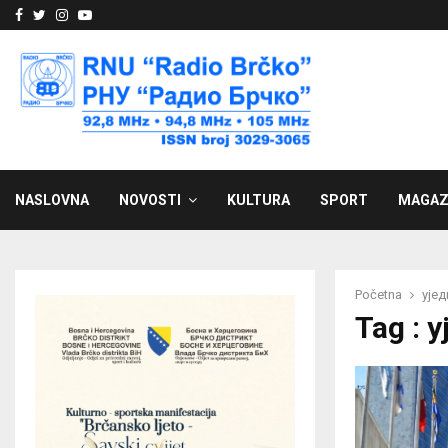
Facebook
Twitter
Instagram
Youtube
NASLOVNA
NOVOSTI
KULTURA
SPORT
MAGAZ
Početna
ујед
Tag : 