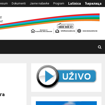
Latinica
Ћирилица
resum
Dokumenti
Javne nabavke
Program
га