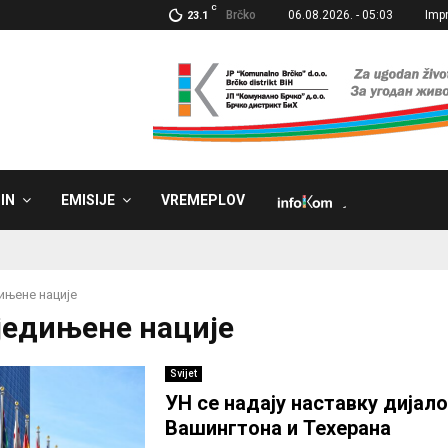
C
Brčko
06.08.2026. - 05:03
Imp
23.1
IN
EMISIJE
VREMEPLOV
˼
ињене нације
уједињене нације
Svijet
УН се надају наставку дијало
Вашингтона и Техерана