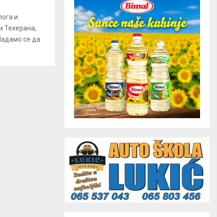
лога и
и Техерана,
Надамо се да