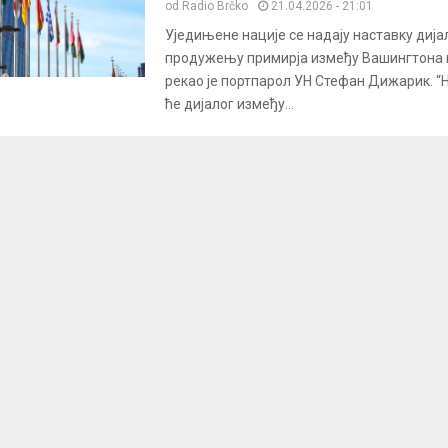
od
Radio Brčko
21.04.2026 - 21:01
Уједињене нације се надају наставку дија
продужењу примирја између Вашингтона 
рекао је портпарол УН Стефан Дижарик. “
ће дијалог између...