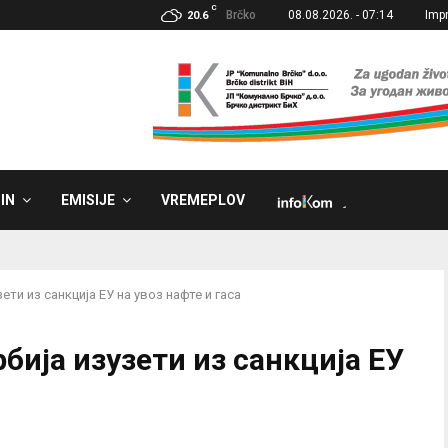
C
Brčko
08.08.2026. - 07:14
Imp
20.6
IN
EMISIJE
VREMEPLOV
˼
ети из санкција ЕУ на увоз нафте и гаса
бија изузети из санкција ЕУ