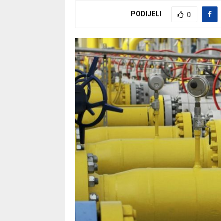
PODIJELI
0