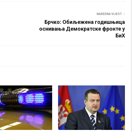
NAREDNA VIJEST
Брчко: Обиљежена годишњица
оснивања Демократске фронте у
БиХ