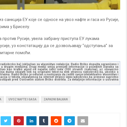
з санкција ЕУ које се односе на увоз нафте и гаса из Русије,
рима у Бриселу.
ја против Русије, увела забрану приступа ЕУ лукама
сије, уз констатацију да се дозвољавају “одступања” за
анитарне помоћи.
ww.radiobrcko.ba) isključivo su vlasništvo redakcije. Radio Brčko dopušta ograničeno i
u drugim medijima. Drugi mediji smiju prenijeti informacije iz pojedinih članaka sa
učivo kao kratku vijest od najviše četiri reda (300 slovnih znakova), uz obavezno
ja dužna objaviti link na originalni tekst na web stranicu radiobrcko.ba, ukoliko s
ovima. Radio Brčko je odlučan u nastojanju da zaštiti svoje intelektualno vlasništvo i
ormacija iz teksta objavljenog na internet stranici www.radiobrcko.ba prenese suprotno
 postupak pred Osnovnim sudom Brčko distrikta. Za detaljnije informacije o uslovima
A
UVOZ NAFTE I GASA
ZAPADNI BALKAN