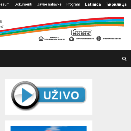
Latinica
Ћирилица
resum
Dokumenti
Javne nabavke
Program