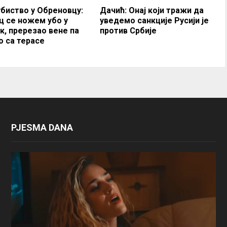
биство у Обреновцу:
Дачић: Oнај који тражи да
ц се ножем убо у
уведемо санкције Русији је
к, пререзао вене па
против Србије
о са терасе
PJESMA DANA