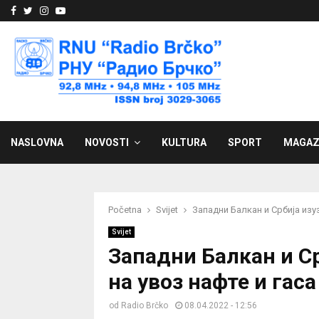
Facebook
Twitter
Instagram
Youtube
NASLOVNA
NOVOSTI
KULTURA
SPORT
MAGAZ
Početna
Svijet
Западни Балкан и Србија изуз
Svijet
Западни Балкан и Ср
на увоз нафте и гаса
od
Radio Brčko
08.04.2022 - 12:56