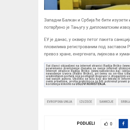
Западни Балкан и Србија ће бити изузети и
потврђено је Тањугу у дипломатским изво
ЕУ је данас, у оквиру петог пакета санкци
пловилима регистрованим под заставом Ру
превоз хране, енергената, лијекова и хум
Svi članci objavljeni na internet stranici Radija Brčko (w
povremeno prenošenje članaka sa svoje internet stranice 
Internet stranice Radija Brčko (www.radiobrcko.ba) isklj
navođenje izvora (Radio Brčko), pri čemu su on-line izdan
uredništvom portala nije postignut dogovor o drugačijim usl
rad svojih autora. Ukoliko se bilo koji dio teksta ili inf
ovim pravilima, protiv prekršioca će biti pokrenut pravni
korištenja kliknite na
USLOVI KORIŠTENJA.
EVROPSKA UNIJA
IZUZEĆE
SANKCIJE
SRBIJ
PODIJELI
0