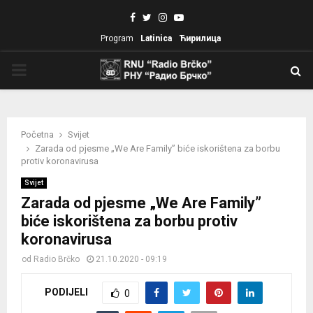
Facebook
Twitter
Instagram
Youtube
Program
Latinica
Ћирилица
PRIMARY
MENU
Početna
Svijet
Zarada od pjesme „We Are Family” biće iskorištena za borbu
protiv koronavirusa
Svijet
Zarada od pjesme „We Are Family”
biće iskorištena za borbu protiv
koronavirusa
od
Radio Brčko
21.10.2020 - 09:19
PODIJELI
0