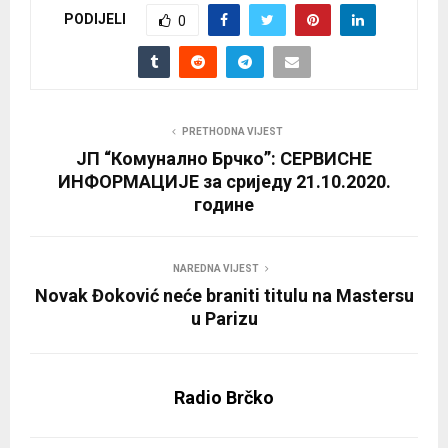
PODIJELI
0
PRETHODNA VIJEST
ЈП “Комунално Брчко”: СЕРВИСНЕ
ИНФОРМАЦИЈЕ за сриједу 21.10.2020.
године
NAREDNA VIJEST
Novak Đoković neće braniti titulu na Mastersu
u Parizu
Radio Brčko