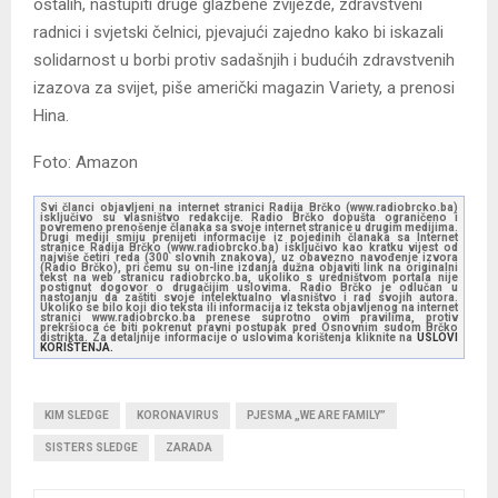
ostalih, nastupiti druge glazbene zvijezde, zdravstveni
radnici i svjetski čelnici, pjevajući zajedno kako bi iskazali
solidarnost u borbi protiv sadašnjih i budućih zdravstvenih
izazova za svijet, piše američki magazin Variety, a prenosi
Hina.
Foto: Amazon
Svi članci objavljeni na internet stranici Radija Brčko (www.radiobrcko.ba)
isključivo su vlasništvo redakcije. Radio Brčko dopušta ograničeno i
povremeno prenošenje članaka sa svoje internet stranice u drugim medijima.
Drugi mediji smiju prenijeti informacije iz pojedinih članaka sa Internet
stranice Radija Brčko (www.radiobrcko.ba) isključivo kao kratku vijest od
najviše četiri reda (300 slovnih znakova), uz obavezno navođenje izvora
(Radio Brčko), pri čemu su on-line izdanja dužna objaviti link na originalni
tekst na web stranicu radiobrcko.ba, ukoliko s uredništvom portala nije
postignut dogovor o drugačijim uslovima. Radio Brčko je odlučan u
nastojanju da zaštiti svoje intelektualno vlasništvo i rad svojih autora.
Ukoliko se bilo koji dio teksta ili informacija iz teksta objavljenog na internet
stranici www.radiobrcko.ba prenese suprotno ovim pravilima, protiv
prekršioca će biti pokrenut pravni postupak pred Osnovnim sudom Brčko
distrikta. Za detaljnije informacije o uslovima korištenja kliknite na
USLOVI
KORIŠTENJA.
KIM SLEDGE
KORONAVIRUS
PJESMA „WE ARE FAMILY”
SISTERS SLEDGE
ZARADA