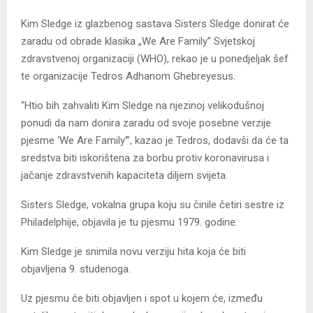
Kim Sledge iz glazbenog sastava Sisters Sledge donirat će
zaradu od obrade klasika „We Are Family” Svjetskoj
zdravstvenoj organizaciji (WHO), rekao je u ponedjeljak šef
te organizacije Tedros Adhanom Ghebreyesus.
“Htio bih zahvaliti Kim Sledge na njezinoj velikodušnoj
ponudi da nam donira zaradu od svoje posebne verzije
pjesme ‘We Are Family'”, kazao je Tedros, dodavši da će ta
sredstva biti iskorištena za borbu protiv koronavirusa i
jačanje zdravstvenih kapaciteta diljem svijeta.
Sisters Sledge, vokalna grupa koju su činile četiri sestre iz
Philadelphije, objavila je tu pjesmu 1979. godine.
Kim Sledge je snimila novu verziju hita koja će biti
objavljena 9. studenoga.
Uz pjesmu će biti objavljen i spot u kojem će, između