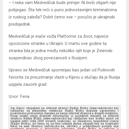
– I neka vam Medvedčuk bude primjer. Ni bivši oligarh nije
pobjegao. Šta tek reći o puno jednostavnijim kriminalcima
iz ruskog zaleđa? Dobit ćemo sve – poručio je ukrajinski
predsjednik.
Medvedčuk je inače vođa Platforme za život, najveće
opozicione stranke u Ukrajini. U martu ove godine ta
stranka bila je jedna među nekoliko njih koje je Zelenski
suspendirao zbog povezanosti s Rusijom.
Upravo se Medvedčuk spominjao kao jedan od Putinovih
favorita za preuzimanje vlasti u Kijevu u slučaju da je Rusija
uspjela zauzeti grad.
Izvor: Fena
Svi članci objavljeni na internet stranici Radija Brčko (www.radiobrcko.ba)
isključivo su vlasništvo redakcije. Radio Brčko dopušta ograničeno i
povremeno prenošenje članaka sa svoje internet stranice u drugim medijima.
Drugi mediji smiju prenijeti informacije iz pojedinih članaka sa Internet
stranice Radija Brčko (www.radiobrcko.ba) isključivo kao kratku vijest od
najviše četiri reda (300 slovnih znakova), uz obavezno navođenje izvora
(Radio Brčko), pri čemu su on-line izdanja dužna objaviti link na originalni
tekst na web stranicu radiobrcko.ba, ukoliko s uredništvom portala nije
postignut dogovor o drugačijim uslovima. Radio Brčko je odlučan u