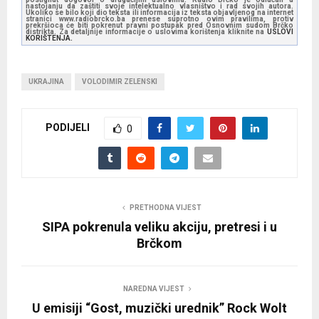
nastojanju da zaštiti svoje intelektualno vlasništvo i rad svojih autora.
Ukoliko se bilo koji dio teksta ili informacija iz teksta objavljenog na internet
stranici www.radiobrcko.ba prenese suprotno ovim pravilima, protiv
prekršioca će biti pokrenut pravni postupak pred Osnovnim sudom Brčko
distrikta. Za detaljnije informacije o uslovima korištenja kliknite na
USLOVI
KORIŠTENJA.
UKRAJINA
VOLODIMIR ZELENSKI
PODIJELI
0
PRETHODNA VIJEST
SIPA pokrenula veliku akciju, pretresi i u
Brčkom
NAREDNA VIJEST
U emisiji “Gost, muzički urednik” Rock Wolt