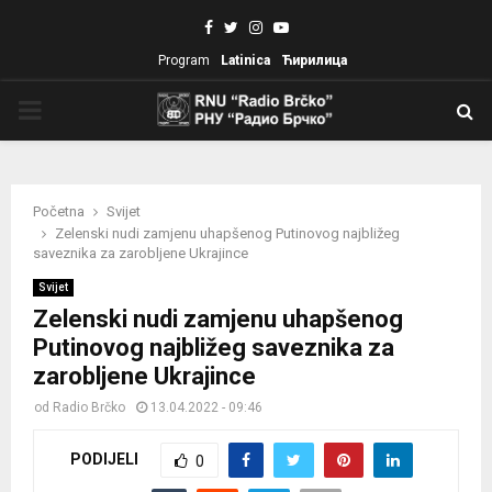
Facebook
Twitter
Instagram
Youtube
Program
Latinica
Ћирилица
PRIMARY
MENU
Početna
Svijet
Zelenski nudi zamjenu uhapšenog Putinovog najbližeg
saveznika za zarobljene Ukrajince
Svijet
Zelenski nudi zamjenu uhapšenog
Putinovog najbližeg saveznika za
zarobljene Ukrajince
od
Radio Brčko
13.04.2022 - 09:46
PODIJELI
0