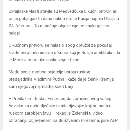
Ukrajinske vlasti stavile su Medvedčuka u kućni pritvor, ali
on je pobjegao tri dana nakon što je Rusija napala Ukrajinu
24. februara. Do današnje objave nije se znalo gdje se
nalazi.
U kućnom pritvoru se nalazio zbog optužbi za pokušaj
krađe prirodnih resursa s Krima koji je Rusija anektirala i da
je Moskvi odao ukrajinske vojne tajne.
Među svoje osobne prijatelje ubraja ruskog
predsjednika Vladimira Putina i kaže da je čelnik Kremlja
kum njegovoj najmlađoj kćeri Darji.
– Predlažem Ruskoj Federaciji da zamijeni ovog vašeg
čovjeka za naše dječake i naše djevojke koji su sada u
ruskom zarobljeništvu – rekao je Zelenski u video
obraćanju objavljenom na društvenim mrežama, piše AFP.