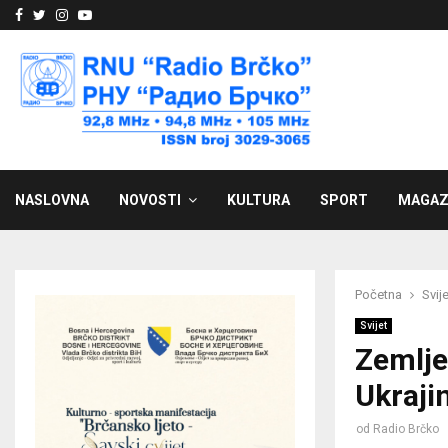
Facebook
Twitter
Instagram
Youtube
NASLOVNA
NOVOSTI
KULTURA
SPORT
MAGAZ
Početna
Svije
Svijet
Zemlje
Ukrajin
od
Radio Brčko