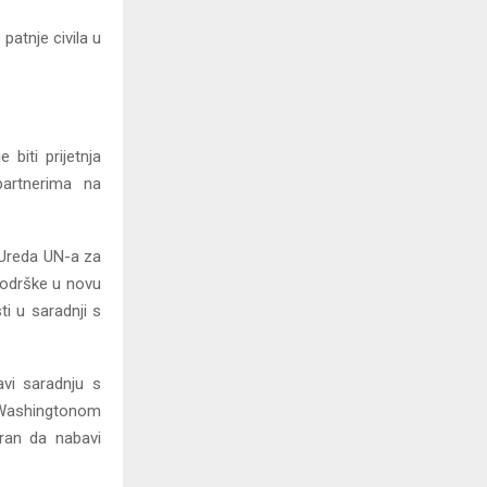
patnje civila u
biti prijetnja
 partnerima na
e Ureda UN-a za
 podrške u novu
ti u saradnji s
avi saradnju s
 Washingtonom
ran da nabavi