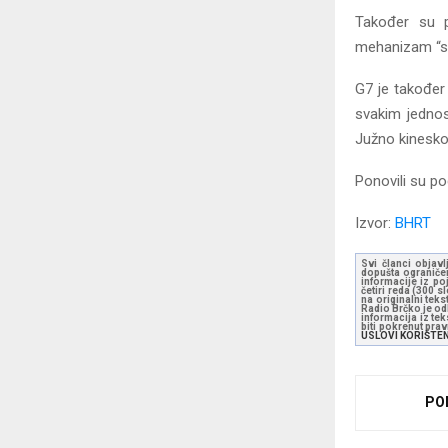
Također su p
mehanizam “s
G7 je također
svakim jednos
Južno kinesko
Ponovili su po
Izvor:
BHRT
Svi članci objavl
dopušta ograničen
informacije iz po
četiri reda (300 
na originalni tek
Radio Brčko je odl
informacija iz te
biti pokrenut pra
USLOVI KORIŠTE
PO