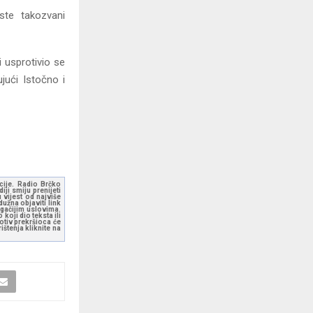
ste takozvani
 usprotivio se
jući Istočno i
kcije. Radio Brčko
ji smiju prenijeti
 vijest od najviše
užna objaviti link
ugačijim uslovima.
koji dio teksta ili
otiv prekršioca će
štenja kliknite na