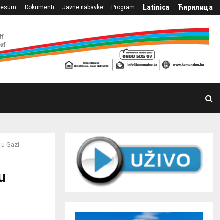
Latinica
Ћирилица
resum
Dokumenti
Javne nabavke
Program
 u Gazi
u