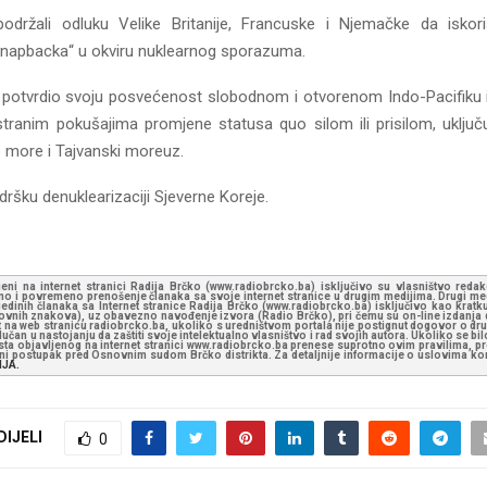
održali odluku Velike Britanije, Francuske i Njemačke da iskori
napbacka“ u okviru nuklearnog sporazuma.
 potvrdio svoju posvećenost slobodnom i otvorenom Indo-Pacifiku i
tranim pokušajima promjene statusa quo silom ili prisilom, uključu
 more i Tajvanski moreuz.
dršku denuklearizaciji Sjeverne Koreje.
jeni na internet stranici Radija Brčko (www.radiobrcko.ba) isključivo su vlasništvo reda
o i povremeno prenošenje članaka sa svoje internet stranice u drugim medijima. Drugi medi
jedinih članaka sa Internet stranice Radija Brčko (www.radiobrcko.ba) isključivo kao kratku
slovnih znakova), uz obavezno navođenje izvora (Radio Brčko), pri čemu su on-line izdanja d
st na web stranicu radiobrcko.ba, ukoliko s uredništvom portala nije postignut dogovor o dr
učan u nastojanju da zaštiti svoje intelektualno vlasništvo i rad svojih autora. Ukoliko se bilo 
ksta objavljenog na internet stranici www.radiobrcko.ba prenese suprotno ovim pravilima, pr
vni postupak pred Osnovnim sudom Brčko distrikta. Za detaljnije informacije o uslovima kori
NJA.
DIJELI
0