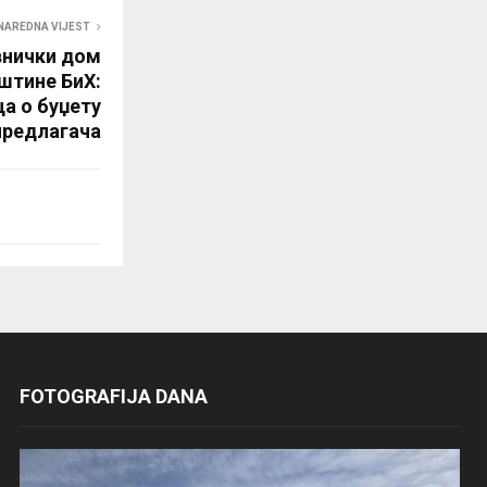
NAREDNA VIJEST
нички дом
штине БиХ:
а о буџету
предлагача
FOTOGRAFIJA DANA