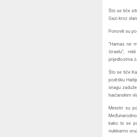
Što se tiče si
Gazi kroz sla
Ponovili su po
“Hamas ne mož
Izraelu“, rek
prijedlozima z
Što se tiče Ka
podršku Haitij
snagu zaduženu
haićanskim vl
Ministri su p
Međunarodnom
kako bi se p
nuklearno oruž