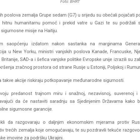
Foto: BHRT
kih poslova zemalja Grupe sedam (G7) u srijedu su obećali pojačati po
 hitnu humanitarnu pomoć i prekid vatre u Gazi te su podržali 
igurnosne misije na Haitiju.
om saopćenju izdatom nakon sastanka na marginama General
acija u New Yorku, ministri vanjskih poslova Kanade, Francuske, Njem
 Britanije, SAD-a i šefica vanjske politike Evropske unije izrazili su z
 kršenja zračnog prostora od strane Rusije u Estoniji, Poljskoj i Rumuni
a takve akcije riskiraju potkopavanje međunarodne sigurnosti.
svoju predanost trajnom miru i snažnoj, nezavisnoj, suverenoj i 
ćavajući da će nastaviti saradnju sa Sjedinjenim Državama kako bi 
bilne sigurnosne garancije.
ekli da razgovaraju o daljnjim ekonomskim mjerama protiv Rusij
tiv trećih zemalja koje omogućavaju, te su pozdravili tekuće razgovo
ke imovine za podršku Ukrajini.