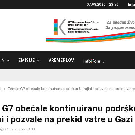
07.08.2026. - 23:56
Imp
IN
EMISIJE
VREMEPLOV
˼
t
Zemlje G7 obećale kontinuiranu podršku Ukrajini i pozvale na prekid vatre
 G7 obećale kontinuiranu podršk
i i pozvale na prekid vatre u Gazi
24.09.2025 - 13:00