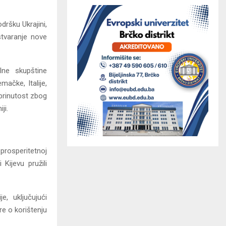
dršku Ukrajini,
stvaranje nove
ne skupštine
ačke, Italije,
abrinutost zbog
ji.
prosperitetnoj
Kijevu pružili
e, uključujući
re o korištenju