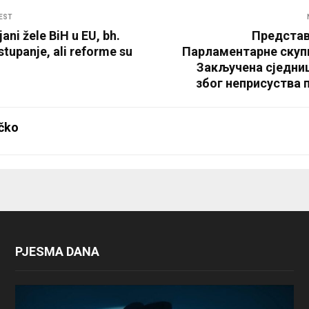
EST
jani žele BiH u EU, bh.
Представ
stupanje, ali reforme su
Парламентарне скуп
Закључена сједниц
због неприсуства 
čko
PJESMA DANA