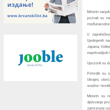
Ministri vanjs
pozvali su na
međunarodne s
U zajedničk
Ujedinjenih n
Japana, Velike
neprihvatljivih
Upozorili su d
Potvrdili su 
Ukrajini, obe
snažne i kredi
Ministri su r
djelovanje pro
zamrznute rus