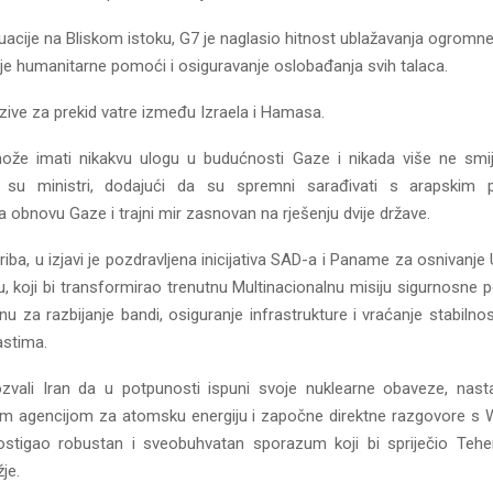
tuacije na Bliskom istoku, G7 je naglasio hitnost ublažavanja ogromne 
nje humanitarne pomoći i osiguravanje oslobađanja svih talaca.
zive za prekid vatre između Izraela i Hamasa.
e imati nikakvu ulogu u budućnosti Gaze i nikada više ne smije 
li su ministri, dodajući da su spremni sarađivati ​​s arapskim
a obnovu Gaze i trajni mir zasnovan na rješenju dvije države.
riba, u izjavi je pozdravljena inicijativa SAD-a i Paname za osnivanj
u, koji bi transformirao trenutnu Multinacionalnu misiju sigurnosne
 za razbijanje bandi, osiguranje infrastrukture i vraćanje stabilnos
astima.
ozvali Iran da u potpunosti ispuni svoje nuklearne obaveze, nast
 agencijom za atomsku energiju i započne direktne razgovore s
ostigao robustan i sveobuhvatan sporazum koji bi spriječio Tehe
je.