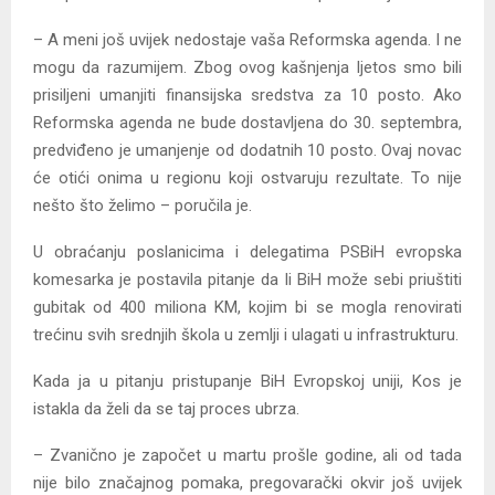
– A meni još uvijek nedostaje vaša Reformska agenda. I ne
mogu da razumijem. Zbog ovog kašnjenja ljetos smo bili
prisiljeni umanjiti finansijska sredstva za 10 posto. Ako
Reformska agenda ne bude dostavljena do 30. septembra,
predviđeno je umanjenje od dodatnih 10 posto. Ovaj novac
će otići onima u regionu koji ostvaruju rezultate. To nije
nešto što želimo – poručila je.
U obraćanju poslanicima i delegatima PSBiH evropska
komesarka je postavila pitanje da li BiH može sebi priuštiti
gubitak od 400 miliona KM, kojim bi se mogla renovirati
trećinu svih srednjih škola u zemlji i ulagati u infrastrukturu.
Kada ja u pitanju pristupanje BiH Evropskoj uniji, Kos je
istakla da želi da se taj proces ubrza.
– Zvanično je započet u martu prošle godine, ali od tada
nije bilo značajnog pomaka, pregovarački okvir još uvijek