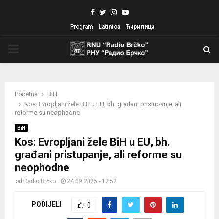
Facebook
Twitter
Instagram
Youtube
Program
Latinica
Ћирилица
PRIMARY
MENU
Početna
BiH
Kos: Evropljani žele BiH u EU, bh. građani pristupanje, ali
reforme su neophodne
BiH
Kos: Evropljani žele BiH u EU, bh.
građani pristupanje, ali reforme su
neophodne
od
Radio Brčko
24.09.2025 - 12:52
PODIJELI
0