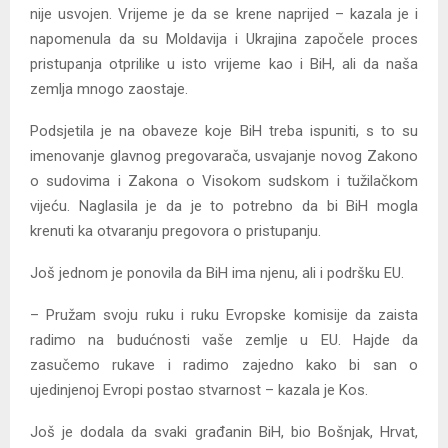
nije usvojen. Vrijeme je da se krene naprijed – kazala je i
napomenula da su Moldavija i Ukrajina započele proces
pristupanja otprilike u isto vrijeme kao i BiH, ali da naša
zemlja mnogo zaostaje.
Podsjetila je na obaveze koje BiH treba ispuniti, s to su
imenovanje glavnog pregovarača, usvajanje novog Zakono
o sudovima i Zakona o Visokom sudskom i tužilačkom
vijeću. Naglasila je da je to potrebno da bi BiH mogla
krenuti ka otvaranju pregovora o pristupanju.
Još jednom je ponovila da BiH ima njenu, ali i podršku EU.
– Pružam svoju ruku i ruku Evropske komisije da zaista
radimo na budućnosti vaše zemlje u EU. Hajde da
zasučemo rukave i radimo zajedno kako bi san o
ujedinjenoj Evropi postao stvarnost – kazala je Kos.
Još je dodala da svaki građanin BiH, bio Bošnjak, Hrvat,