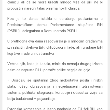
članicu, ali da se mora uraditi mnogo više da BiH ne bi
propustila naredni talas prijema novih članica.
Kos je to danas istakla u obraćanju poslanicima u
Predstavničkom domu Parlamentarne skupštine BiH
(PSBiH) i delegatima u Domu naroda PSBiH.
U prethodna dva dana razgovarala je s mnogim građanima
iz različitih dijelova BiH, uključujući mlade, ali i građane BiH
koji žive i rade u inostranstvu.
Većina njih, kako je kazala, misle da nemaju drugog izbora
osim da napuste BiH i potraže prilike negdje drugdje.
– Osjećaju se sputanim zbog nedostatka posla i niskih
plata, lošeg obrazovanja i neujednačenih zdravstvenih
sistema, političke stagnacije, korupcije i odsustva vizije za
bolju budućnost – pojasnila je.
Evropska komesarka je jasno naglasila da EU želi BiH kao