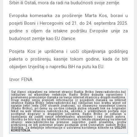
Srbin ili Ostali, mora da radi na budućnosti svoje zemlje.
Evropska komesarka za proširenje Marta Kos, boravi u
posjeti Bosni i Hercegovini od 21. do 24. septembra 2025.
godine s ciljem da istakne podršku Evropske unije za
budućnost zemlje kao EU članice.
Posjeta Kos je upriličena i uoči objavljivanja godišnjeg
paketa o proširenju, kasnije tokom godine, kada će biti
objavljen Izvještaj o napretku BiH na putu ka EU.
Izvor: FENA
Svi članci objavljeni na internet stranici Radija Brčko (www.radiobrcko.ba)
isključivo su vlasništvo redakcije. Radio Brčko dopušta ograničeno i
povremeno prenošenje članaka sa svoje internet stranice u drugim medijima.
Drugi mediji smiju prenijeti informacije iz pojedinih članaka sa Internet
stranice Radija Brčko (www.radiobrcko.ba) isključivo kao kratku vijest od
najviše četiri reda (300 slovnih znakova), uz obavezno navođenje izvora
(Radio Brčko), pri čemu su on-line izdanja dužna objaviti link na originalni
tekst na web stranicu radiobrcko.ba, ukoliko s uredništvom portala nije
postignut dogovor o drugačijim uslovima. Radio Brčko je odlučan u
nastojanju da zaštiti svoje intelektualno vlasništvo i rad svojih autora.
Ukoliko se bilo koji dio teksta ili informacija iz teksta objavljenog na internet
stranici www.radiobrcko.ba prenese suprotno ovim pravilima, protiv
prekršioca će biti pokrenut pravni postupak pred Osnovnim sudom Brčko
distrikta. Za detaljnije informacije o uslovima korištenja kliknite na
USLOVI
KORIŠTENJA.