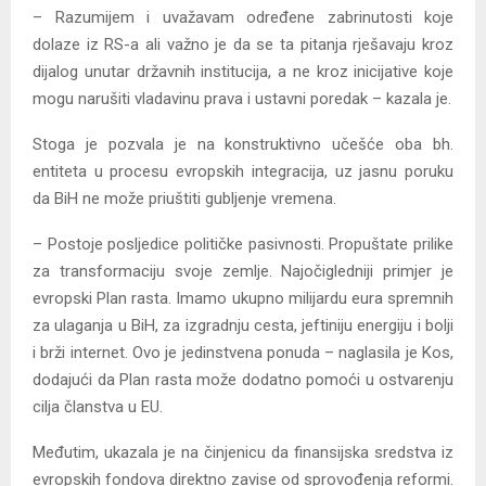
– Razumijem i uvažavam određene zabrinutosti koje
dolaze iz RS-a ali važno je da se ta pitanja rješavaju kroz
dijalog unutar državnih institucija, a ne kroz inicijative koje
mogu narušiti vladavinu prava i ustavni poredak – kazala je.
Stoga je pozvala je na konstruktivno učešće oba bh.
entiteta u procesu evropskih integracija, uz jasnu poruku
da BiH ne može priuštiti gubljenje vremena.
– Postoje posljedice političke pasivnosti. Propuštate prilike
za transformaciju svoje zemlje. Najočigledniji primjer je
evropski Plan rasta. Imamo ukupno milijardu eura spremnih
za ulaganja u BiH, za izgradnju cesta, jeftiniju energiju i bolji
i brži internet. Ovo je jedinstvena ponuda – naglasila je Kos,
dodajući da Plan rasta može dodatno pomoći u ostvarenju
cilja članstva u EU.
Međutim, ukazala je na činjenicu da finansijska sredstva iz
evropskih fondova direktno zavise od sprovođenja reformi.