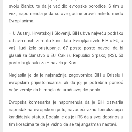
svoju članicu te da je već dio evropske porodice. S tim u
vezi, napomenula je da su ove godine proveli anketu među
Evropljanima.
– U Austriji, Hrvatskoj i Sloveniji, BiH uživa najveću podršku
od svih naših zemalja kandidata. Evropljani žele BiH u EU, a
vaši ljudi žele pristupanje, 67 posto posto navodi da bi
glasali za članstvo u EU. Čak i u Republici Srpskoj (RS), 50
posto bi glasalo za – navela je Kos.
Naglasila je da je najsnažnija zagovornica BiH u Briselu i
evropskim prijestolnicama, ali da joj je potrebna pomoć
naše zemlje da bi mogla da uradi svoj dio posla.
Evropska komesarka je napomenula da je BiH ostvarila
napredak na evropskom putu, navodeći viznu liberalizaciju i
kandidatski status. Dodala je da je i RS dala svoj doprinos u
tim koracima te da je važno da se taj angažman nastavi.