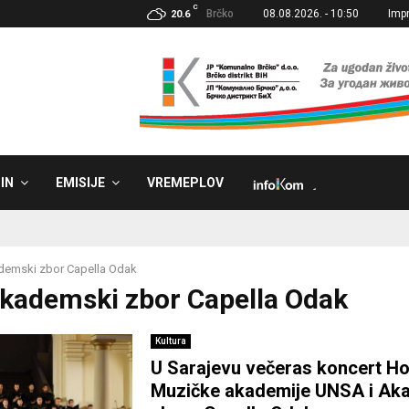
C
Brčko
08.08.2026. - 10:50
Imp
20.6
IN
EMISIJE
VREMEPLOV
˼
demski zbor Capella Odak
Akademski zbor Capella Odak
Kultura
U Sarajevu večeras koncert H
Muzičke akademije UNSA i A