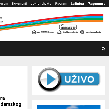
Latinica
Ћирилица
resum
Dokumenti
Javne nabavke
Program
ora
kademskog