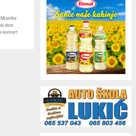
r Muzičke
ki zbor
i koncert