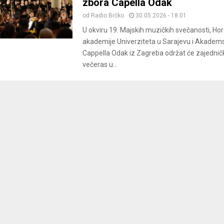
zbora Capella Odak
od
Radio Brčko
30.05.2026 - 18:01
U okviru 19. Majskih muzičkih svečanosti, Ho
akademije Univerziteta u Sarajevu i Akadems
Cappella Odak iz Zagreba održat će zajedničk
večeras u...