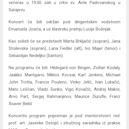
večeras u 19.00 sati u crkvi sv. Ante Padovanskog u
Sarajevu.
Koncert će biti održan pod dirigentskim vodstvom
Emanuela Josića, a uz klavirsku pratnju Lucije Bošnjak.
Kao solisti će se predstaviti Marta Brkljačić (sopran), Jana
Stoilevska (sopran), Lana Fiedler (alt), Ivo Majer (tenor) i
Sebastijan Nedeljko (bariton).
Na programu će biti: Hildegard von Bingen, Zoltan Kodaly,
Jaakko Mantyjarvi, Miklos Kocsar, Karl Jenkins, Michael
John Trotta, Francis Poulenc, Vinko Jelić, Ivan Lukačić,
Mato Lešćan, Vlado Sunko, Vigo Kovačić, Andrej Makor,
Arvo Part, Sergej Rahmanjinov, Maurice Durufle, Franz
Xsaver Biebl.
Koncertni program pripreman je pod mentorstvom red.
prof. art. Jasenke Ostojić i stručnog saradnika iz prakse