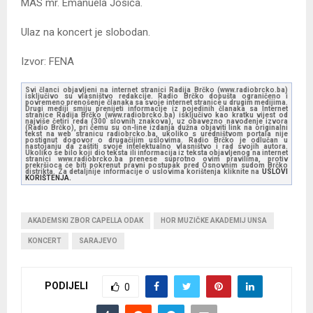
MAS mr. Emanuela Josića.
Ulaz na koncert je slobodan.
Izvor: FENA
Svi članci objavljeni na internet stranici Radija Brčko (www.radiobrcko.ba)
isključivo su vlasništvo redakcije. Radio Brčko dopušta ograničeno i
povremeno prenošenje članaka sa svoje internet stranice u drugim medijima.
Drugi mediji smiju prenijeti informacije iz pojedinih članaka sa Internet
stranice Radija Brčko (www.radiobrcko.ba) isključivo kao kratku vijest od
najviše četiri reda (300 slovnih znakova), uz obavezno navođenje izvora
(Radio Brčko), pri čemu su on-line izdanja dužna objaviti link na originalni
tekst na web stranicu radiobrcko.ba, ukoliko s uredništvom portala nije
postignut dogovor o drugačijim uslovima. Radio Brčko je odlučan u
nastojanju da zaštiti svoje intelektualno vlasništvo i rad svojih autora.
Ukoliko se bilo koji dio teksta ili informacija iz teksta objavljenog na internet
stranici www.radiobrcko.ba prenese suprotno ovim pravilima, protiv
prekršioca će biti pokrenut pravni postupak pred Osnovnim sudom Brčko
distrikta. Za detaljnije informacije o uslovima korištenja kliknite na
USLOVI
KORIŠTENJA.
AKADEMSKI ZBOR CAPELLA ODAK
HOR MUZIČKE AKADEMIJ UNSA
KONCERT
SARAJEVO
PODIJELI
0