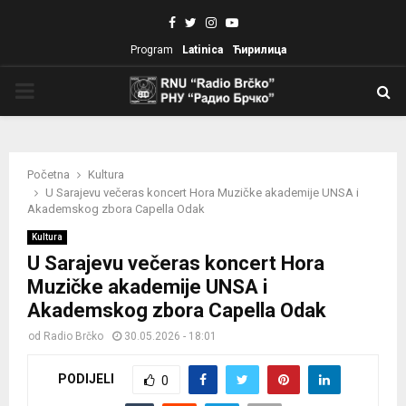
Facebook
Twitter
Instagram
Youtube
Program
Latinica
Ћирилица
PRIMARY
MENU
Početna
Kultura
U Sarajevu večeras koncert Hora Muzičke akademije UNSA i
Akademskog zbora Capella Odak
Kultura
U Sarajevu večeras koncert Hora
Muzičke akademije UNSA i
Akademskog zbora Capella Odak
od
Radio Brčko
30.05.2026 - 18:01
PODIJELI
0