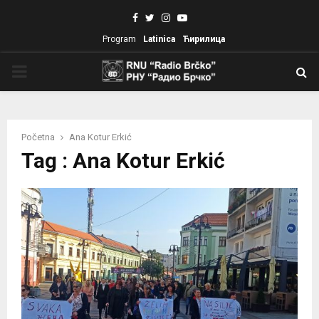
Facebook
Twitter
Instagram
Youtube
Program
Latinica
Ћирилица
PRIMARY
MENU
Početna
Ana Kotur Erkić
Tag : Ana Kotur Erkić