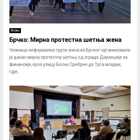
Brčko
Брчко: Мирна протестна шетња жена
Чланице неформалне групе жена из Брчког организовала
је данас мирну протестну шетњу од зграде Дирекције за
финансије, кроз улицу Босне Сребрне до Трга младих,
гдје...