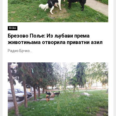
Brčko
Брезово Поље: Из љубави према
животињама отворила приватни азил
Радио Брчко...