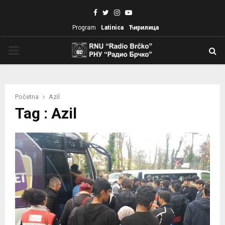
Facebook
Twitter
Instagram
Youtube
Program
Latinica
Ћирилица
PRIMARY
MENU
Početna
Azil
Tag : Azil