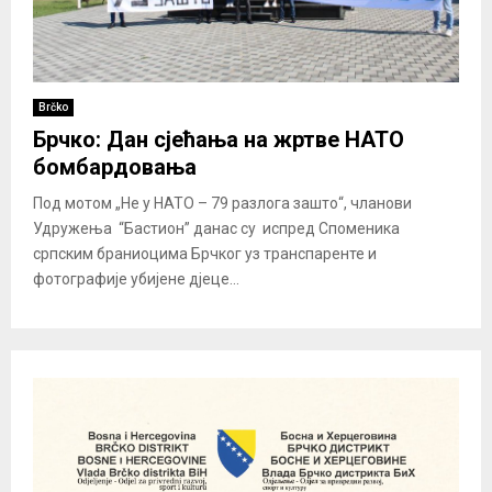
Brčko
Брчко: Дан сјећања на жртве НАТО
бомбардовања
Под мотом „Не у НАТО – 79 разлога зашто“, чланови
Удружења “Бастион” данас су испред Споменика
српским браниоцима Брчког уз транспаренте и
фотографије убијене дјеце...