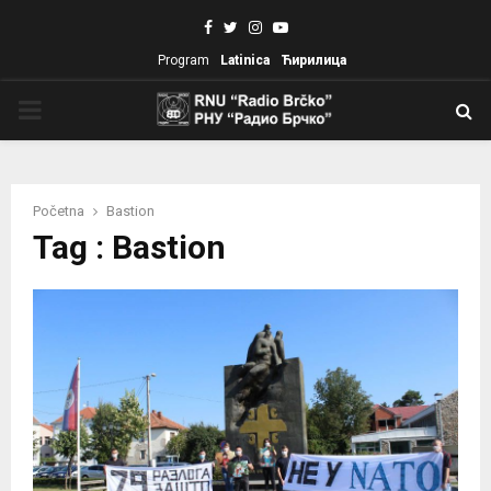
Facebook
Twitter
Instagram
Youtube
Program
Latinica
Ћирилица
PRIMARY
MENU
Početna
Bastion
Tag : Bastion