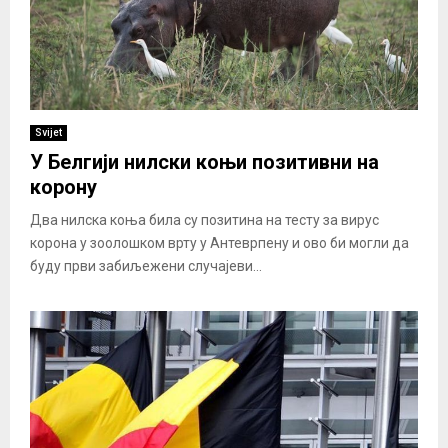
Svijet
У Белгији нилски коњи позитивни на
корону
Два нилска коња била су позитина на тесту за вирус
корона у зоолошком врту у Антеврпену и ово би могли да
буду први забиљежени случајеви...