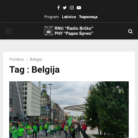
Facebook
Twitter
Instagram
Youtube
Program
Latinica
Ћирилица
PRIMARY
MENU
Početna
Belgija
Tag : Belgija