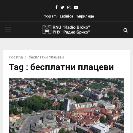
Facebook
Twitter
Instagram
Youtube
Program
Latinica
Ћирилица
PRIMARY
MENU
Početna
бесплатни плацеви
Tag : бесплатни плацеви