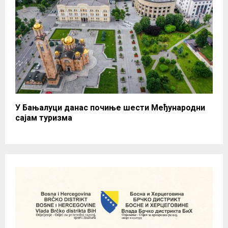
У Бањалуци данас почиње шести Међународни
сајам туризма