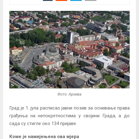
Фото: Архива
Град је 1. јула расписао јавни позив за оснивање права
грађења на непокретностима у својини Града, а до
сада су стигле око 134 пријаве.
Коме је намијењена ова мјера