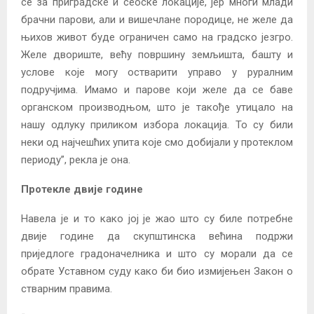
се за приградске и сеоске локације, јер многи млади
брачни парови, али и вишечлане породице, не желе да
њихов живот буде ограничен само на градско језгро.
Желе двориште, већу површину земљишта, башту и
услове које могу остварити управо у руралним
подручјима. Имамо и парове који желе да се баве
органском производњом, што је такође утицало на
нашу одлуку приликом избора локација. То су били
неки од најчешћих упита које смо добијали у протеклом
периоду”, рекла је она.
Протекле двије године
Навела је и то како јој је жао што су биле потребне
двије године да скупштинска већина подржи
приједлоге градоначелника и што су морали да се
обрате Уставном суду како би био измијењен Закон о
стварним правима.