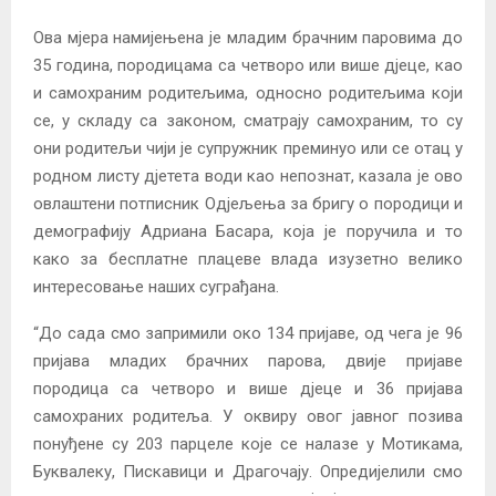
Ова мјера намијењена је младим брачним паровима до
35 година, породицама са четворо или више д‌јеце, као
и самохраним родитељима, односно родитељима који
се, у складу са законом, сматрају самохраним, то су
они родитељи чији је супружник преминуо или се отац у
родном листу д‌јетета води као непознат, казала је ово
овлаштени потписник Од‌јељења за бригу о породици и
демографију Адриана Басара, која је поручила и то
како за бесплатне плацеве влада изузетно велико
интересовање наших суграђана.
“До сада смо запримили око 134 пријаве, од чега је 96
пријава младих брачних парова, двије пријаве
породица са четворо и више д‌јеце и 36 пријава
самохраних родитеља. У оквиру овог јавног позива
понуђене су 203 парцеле које се налазе у Мотикама,
Буквалеку, Пискавици и Драгочају. Опредијелили смо