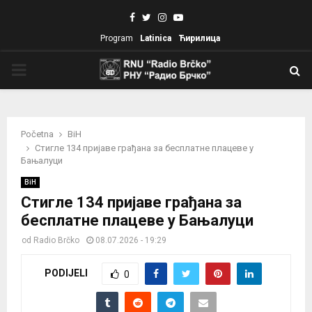
Facebook
Twitter
Instagram
Youtube
Program
Latinica
Ћирилица
PRIMARY
MENU
Početna
BiH
Стигле 134 пријаве грађана за бесплатне плацеве у
Бањалуци
BiH
Стигле 134 пријаве грађана за
бесплатне плацеве у Бањалуци
od
Radio Brčko
08.07.2026 - 19:29
PODIJELI
0