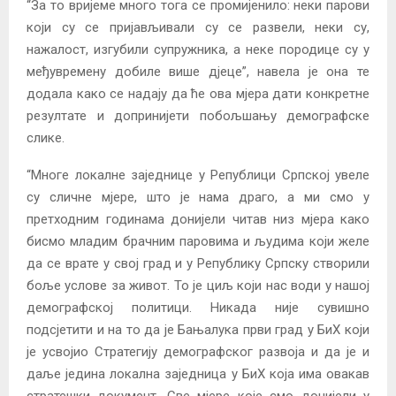
“За то вријеме много тога се промијенило: неки парови
који су се пријављивали су се развели, неки су,
нажалост, изгубили супружника, а неке породице су у
међувремену добиле више д‌јеце”, навела је она те
додала како се надају да ће ова мјера дати конкретне
резултате и допринијети побољшању демографске
слике.
“Многе локалне заједнице у Републици Српској увеле
су сличне мјере, што је нама драго, а ми смо у
претходним годинама донијели читав низ мјера како
бисмо младим брачним паровима и људима који желе
да се врате у свој град и у Републику Српску створили
боље услове за живот. То је циљ који нас води у нашој
демографској политици. Никада није сувишно
подсјетити и на то да је Бањалука први град у БиХ који
је усвојио Стратегију демографског развоја и да је и
даље једина локална заједница у БиХ која има овакав
стратешки документ. Све мјере које смо донијели у