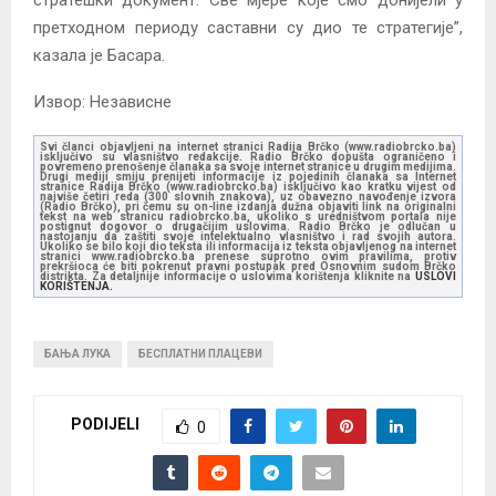
претходном периоду саставни су дио те стратегије”,
казала је Басара.
Извор: Независне
Svi članci objavljeni na internet stranici Radija Brčko (www.radiobrcko.ba)
isključivo su vlasništvo redakcije. Radio Brčko dopušta ograničeno i
povremeno prenošenje članaka sa svoje internet stranice u drugim medijima.
Drugi mediji smiju prenijeti informacije iz pojedinih članaka sa Internet
stranice Radija Brčko (www.radiobrcko.ba) isključivo kao kratku vijest od
najviše četiri reda (300 slovnih znakova), uz obavezno navođenje izvora
(Radio Brčko), pri čemu su on-line izdanja dužna objaviti link na originalni
tekst na web stranicu radiobrcko.ba, ukoliko s uredništvom portala nije
postignut dogovor o drugačijim uslovima. Radio Brčko je odlučan u
nastojanju da zaštiti svoje intelektualno vlasništvo i rad svojih autora.
Ukoliko se bilo koji dio teksta ili informacija iz teksta objavljenog na internet
stranici www.radiobrcko.ba prenese suprotno ovim pravilima, protiv
prekršioca će biti pokrenut pravni postupak pred Osnovnim sudom Brčko
distrikta. Za detaljnije informacije o uslovima korištenja kliknite na
USLOVI
KORIŠTENJA.
БАЊА ЛУКА
БЕСПЛАТНИ ПЛАЦЕВИ
PODIJELI
0