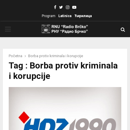
Facebook
Twitter
Instagram
Youtube
Program
Latinica
Ћирилица
PRIMARY
MENU
Početna
Borba protiv kriminala i korupcije
Tag : Borba protiv kriminala
i korupcije