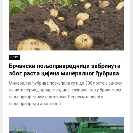
Brčko
Брчански пољопривредници забринути
због раста цијена минералног ђубрива
Минерална ђубрива поскупила су и до 300 посто у односу
на исти период прошле године, сазнали смо у брчанским
пољопривредним апотекама. Репроматеријал у
пољопривреди драстично...