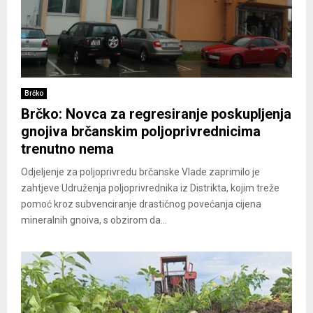
Brčko
Brčko: Novca za regresiranje poskupljenja
gnojiva brčanskim poljoprivrednicima
trenutno nema
Odjeljenje za poljoprivredu brčanske Vlade zaprimilo je
zahtjeve Udruženja poljoprivrednika iz Distrikta, kojim treže
pomoć kroz subvenciranje drastičnog povećanja cijena
mineralnih gnoiva, s obzirom da...