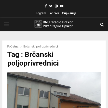
Facebook
Twitter
Instagram
Youtube
Program
Latinica
Ћирилица
PRIMARY
MENU
Početna
Brčanski poljoprivrednici
Tag : Brčanski
poljoprivrednici