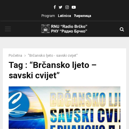
Facebook
Twitter
Instagram
Youtube
Program
Latinica
Ћирилица
PRIMARY
MENU
Početna
"Brčansko ljeto - savski cvijet"
Tag : “Brčansko ljeto –
savski cvijet”