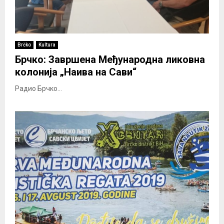
Brčko
Kultura
Брчко: Завршена Међународна ликовна
колонија „Наива на Сави“
Радио Брчко...