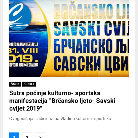
Brčko
Kultura
Sutra počinje kulturno- sportska
manifestacija “Brčansko ljeto- Savski
cvijet 2019”
Ovogodišnja tradicionalna Vladina kulturno- sportska ......
Posts
1
2