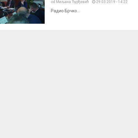
od
Миљана Ђурђевић
29.03.2019 - 14:22
Радио Брчко...