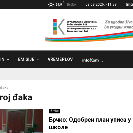
C
Brčko
09.08.2026. - 11:39
Imp
29.9
IN
EMISIJE
VREMEPLOV
˼
 đaka
Broj đaka
Brčko
Брчко: Одобрен план уписа у
школе