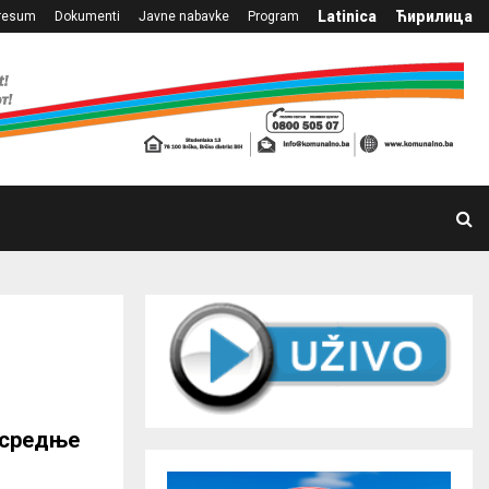
Latinica
Ћирилица
resum
Dokumenti
Javne nabavke
Program
 средње