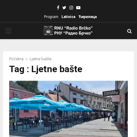
Facebook
Twitter
Instagram
Youtube
Program
Latinica
Ћирилица
PRIMARY
MENU
Početna
Ljetne bašte
Tag : Ljetne bašte