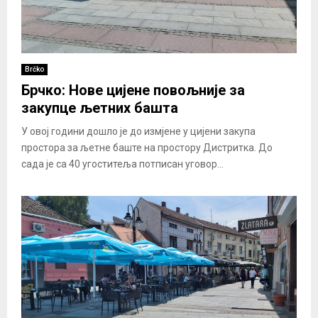
Brčko
Брчко: Нове цијене повољније за
закупце љетних башта
У овој години дошло је до измјене у цијени закупа
простора за љетне баште на простору Дистритка. До
сада је са 40 угоститеља потписан уговор...