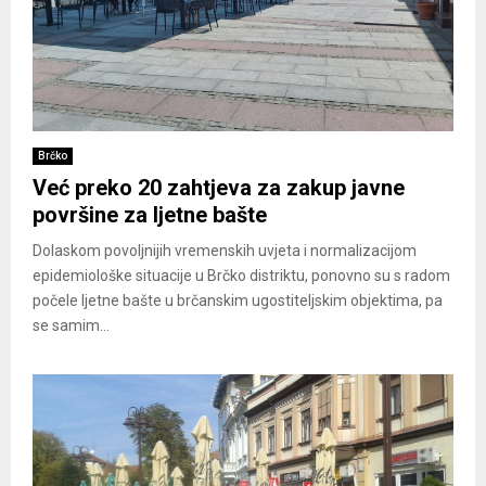
Brčko
Već preko 20 zahtjeva za zakup javne
površine za ljetne bašte
Dolaskom povoljnijih vremenskih uvjeta i normalizacijom
epidemiološke situacije u Brčko distriktu, ponovno su s radom
počele ljetne bašte u brčanskim ugostiteljskim objektima, pa
se samim...