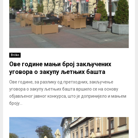
Brčko
Ове године мањи број закључених
уговора о закупу љетњих башта
Ове године, за разлику од претходних, закључење
уговора о закупу љетњих башта вршило се на основу
објављеног јавног конкурса, што је допринијело и мањем
броју...