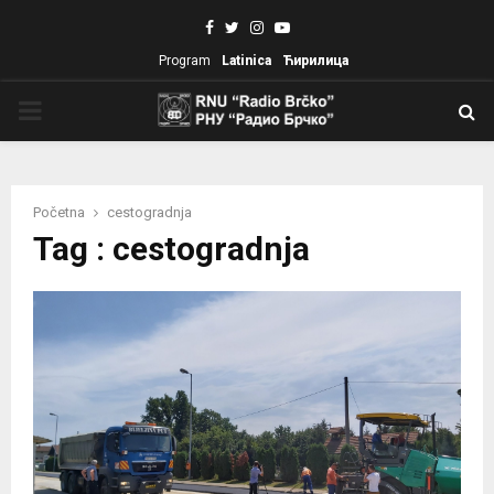
Facebook
Twitter
Instagram
Youtube
Program
Latinica
Ћирилица
PRIMARY
MENU
Početna
cestogradnja
Tag : cestogradnja