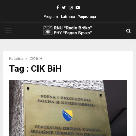
Facebook
Twitter
Instagram
Youtube
Program
Latinica
Ћирилица
PRIMARY
MENU
Početna
CIK BiH
Tag : CIK BiH