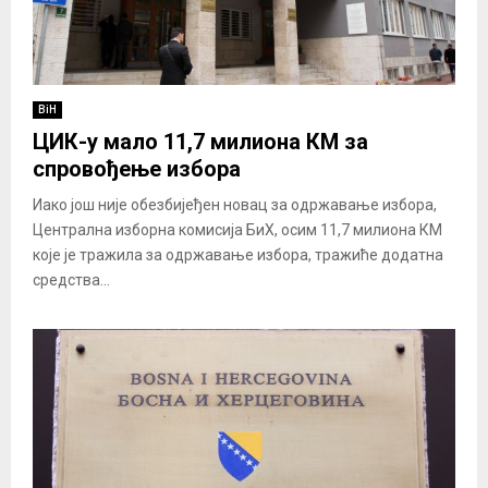
BiH
ЦИК-у мало 11,7 милиона КМ за
спровођење избора
Иако још није обезбијеђен новац за одржавање избора,
Централна изборна комисија БиХ, осим 11,7 милиона КМ
које је тражила за одржавање избора, тражиће додатна
средства...