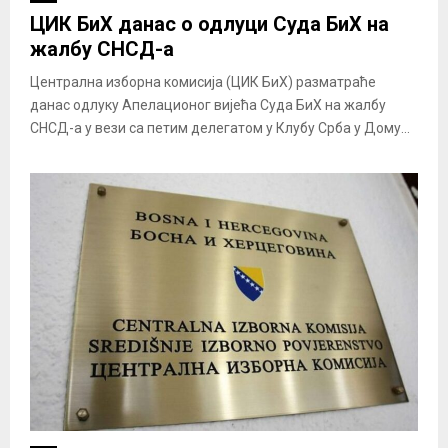
ЦИК БиХ данас о одлуци Суда БиХ на
жалбу СНСД-а
Централна изборна комисија (ЦИК БиХ) разматраће
данас одлуку Апелационог вијећа Суда БиХ на жалбу
СНСД-а у вези са петим делегатом у Клубу Срба у Дому...