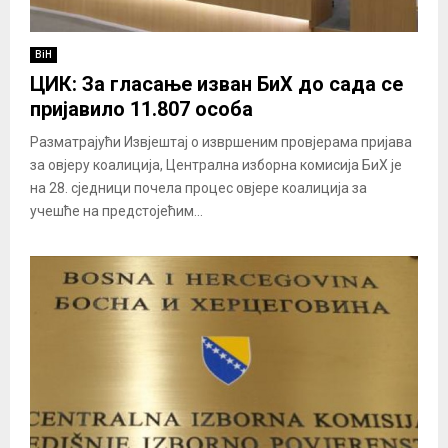
BiH
ЦИК: За гласање изван БиХ до сада се
пријавило 11.807 особа
Разматрајући Извјештај о извршеним провјерама пријава
за овјеру коалиција, Централна изборна комисија БиХ је
на 28. сједници почела процес овјере коалиција за
учешће на предстојећим...