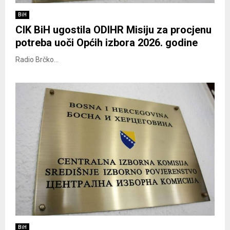
BiH
CIK BiH ugostila ODIHR Misiju za procjenu
potreba uoči Općih izbora 2026. godine
Radio Brčko...
BiH