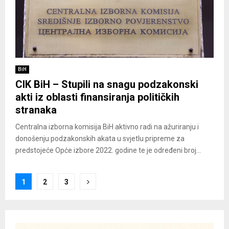
BiH
CIK BiH – Stupili na snagu podzakonski
akti iz oblasti finansiranja političkih
stranaka
Centralna izborna komisija BiH aktivno radi na ažuriranju i
donošenju podzakonskih akata u svjetlu pripreme za
predstojeće Opće izbore 2022. godine te je određeni broj...
Posts
1
2
3
pagination