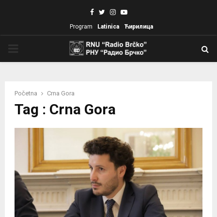
Facebook
Twitter
Instagram
Youtube
Program
Latinica
Ћирилица
PRIMARY
MENU
Početna
Crna Gora
Tag : Crna Gora