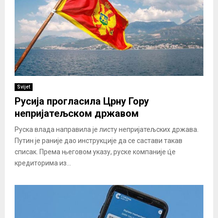
Svijet
Русија прогласила Црну Гору
непријатељском државом
Руска влада направила је листу непријатељских држава.
Путин је раније дао инструкције да се састави такав
списак. Према његовом указу, руске компаније ц́е
кредиторима из...