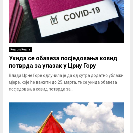
Region/Regija
Укида се обавеза посједовања ковид
потврда за улазак у Црну Гору
Влада Црне Горе одлучила је да од сутра додатно ублажи
мјере, које ће важити до 25. марта, те се укида обавеза
посједовања ковид потврда за...