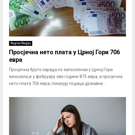
Region/Regija
Просјечна нето плата у Црној Гори 706
евра
Просјечна бруто зарада по запосленом у Црној Гори
износила је у фебруару ове године 875 евра, а просјечна
нето плата 706 евра, показују подаци државне...