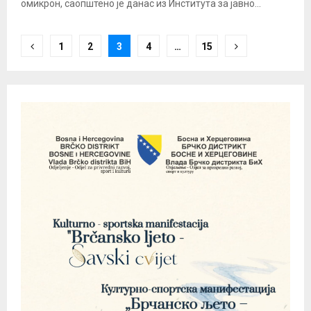
омикрон, саопштено је данас из Института за јавно...
Posts
1
2
3
4
…
15
pagination