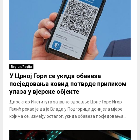
Region/Regija
У Црној Гори се укида обавеза
посједовања ковид потврде приликом
улаза у вјерске објекте
Директор Института за јавно здравље Црне Горе Игор
Галић рекао је да је Влада у Подгорици донијела мјере
којима се, између осталог, укида обавеза посједовања...