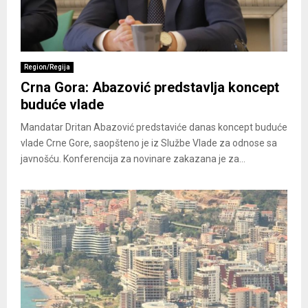
Region/Regija
Crna Gora: Abazović predstavlja koncept
buduće vlade
Mandatar Dritan Abazović predstaviće danas koncept buduće
vlade Crne Gore, saopšteno je iz Službe Vlade za odnose sa
javnošću. Konferencija za novinare zakazana je za...