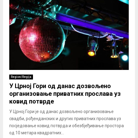
Region/Regija
У Црној Гори од данас дозвољено
организовање приватних прослава уз
ковид потврде
У Црној Гори је од данас дозвољено организовање
свадби, рођенданских и других приватних прослава уз
посједовање ковид потврда и обезбјеђивање простора
од 10 метара квадратних...