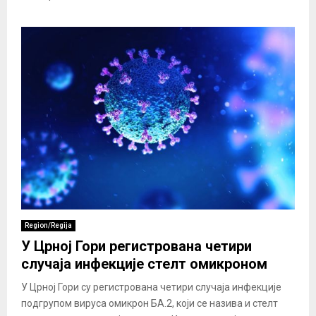
Region/Regija
У Црној Гори регистрована четири
случаја инфекције стелт омикроном
У Црној Гори су регистрована четири случаја инфекције
подгрупом вируса омикрон БА.2, који се назива и стелт