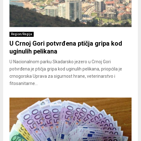
Region/Regija
U Crnoj Gori potvrđena ptičja gripa kod
uginulih pelikana
U Nacionalnom parku Skadarsko jezero u Crnoj Gori
potvrđena je ptičja gripa kod uginulih pelikana, priopćila je
crnogorska Uprava za sigurnost hrane, veterinarstvo i
fitosanitarne...