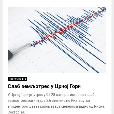
Region/Regija
Слаб земљотрес у Црној Гори
У Црној Гори је јутрос у 05.28 сати регистрован слаб
земљотрес магнитуде 2,6 степено по Рихтеру, са
епицентром девет километара сјеверозападно од Рисна.
Сектор за...