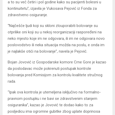
a to su već četiri i pol godine kako su pacijenti bolesni u
kontinuitetu”, izjavila je Vukosava Pejović iz Fonda za
zdravstveno osiguranje.
“Najčešće ljudi koji su skloni zlouporabiti bolovanje su
otprilike oni koji su u nekoj reorganizaciji raspoređeni na
neko mjesto koje im ne odgovara, ili im ne odgovara novo
poslovodstvo ili neka situacija možda na poslu, e onda im
je najlakše otići na bolovanje”, navela je Pejović.
Bojan Jovović iz Gospodarske komore Crne Gore je kazao
da poslodavac može pokrenuti postupak kontrole
bolovanja pred Komisijom za kontrolu kvalitete stručnog
rada.
“Ipak ova kontrola je utemeljena isključivo na formalno-
pravnom postupku i ne bavi se zdravstvenim stanjem
osiguranika”, kazao je Jovović te dodao kako to za
posljedicu ima ogromne gubitke zbog uplate doprinosa