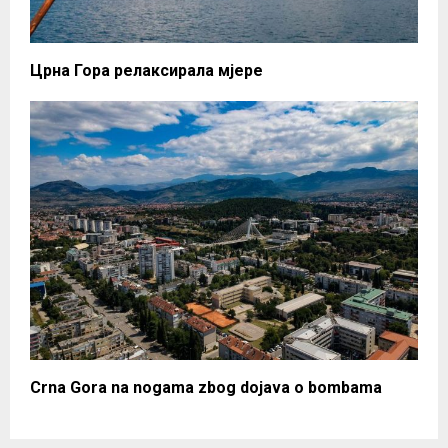
Црна Гора релаксирала мјере
Crna Gora na nogama zbog dojava o bombama