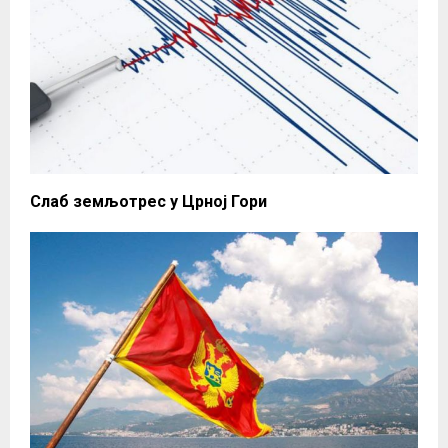
Слаб земљотрес у Црној Гори