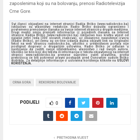
zaposlenima koji su na bolovanju, prenosi Radiotelevizija
Crne Gore.
Svi članci objavljeni na internet stranici Radija Brčko (www.radiobrcko.ba)
isključivo su vlasništvo redakcije. Radio Brčko dopušta ograničeno i
povremeno prenošenje članaka sa svoje internet stranice u drugim medijima.
Drugi mediji smiju prenijeti informacije iz pojedinih članaka sa Internet
stranice Radija Brčko (www.radiobrcko.ba) isključivo kao kratku vijest od
najviše četiri reda (300 slovnih znakova), uz obavezno navođenje izvora
(Radio Brčko), pri čemu su on-line izdanja dužna objaviti link na originalni
tekst na web stranicu radiobrcko.ba, ukoliko s uredništvom portala nije
postignut dogovor o drugačijim uslovima. Radio Brčko je odlučan u
nastojanju da zaštiti svoje intelektualno vlasništvo i rad svojih autora.
Ukoliko se bilo koji dio teksta ili informacija iz teksta objavljenog na internet
stranici www.radiobrcko.ba prenese suprotno ovim pravilima, protiv
prekršioca će biti pokrenut pravni postupak pred Osnovnim sudom Brčko
distrikta. Za detaljnije informacije o uslovima korištenja kliknite na
USLOVI
KORIŠTENJA.
CRNA GORA
REKORDNO BOLOVANJE
PODIJELI
0
PRETHODNA VIJEST