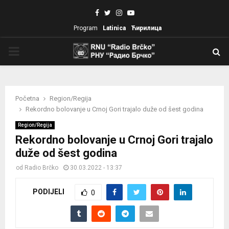
Facebook
Twitter
Instagram
Youtube
Program
Latinica
Ћирилица
PRIMARY
MENU
Početna
Region/Regija
Rekordno bolovanje u Crnoj Gori trajalo duže od šest godina
Region/Regija
Rekordno bolovanje u Crnoj Gori trajalo
duže od šest godina
od
Radio Brčko
30.03.2022 - 13:37
PODIJELI
0