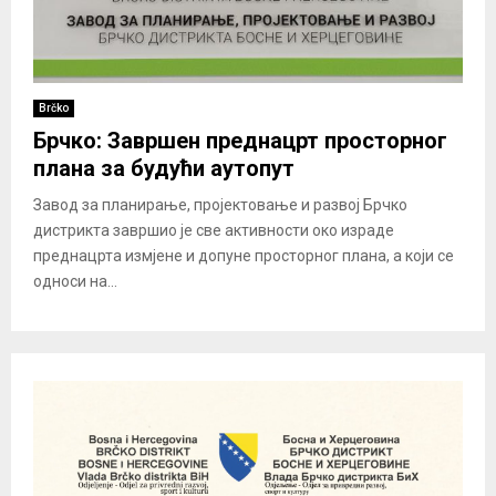
Brčko
Брчко: Завршен преднацрт просторног
плана за будући аутопут
Завод за планирање, пројектовање и развој Брчко
дистрикта завршио је све активности око израде
преднацрта измјене и допуне просторног плана, а који се
односи на...