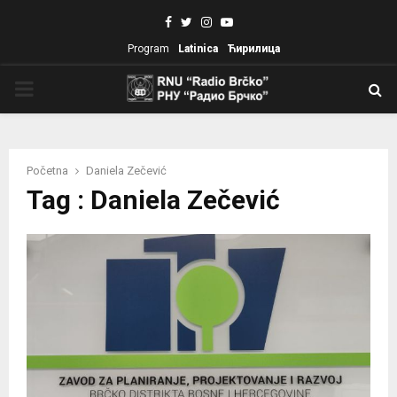
Facebook
Twitter
Instagram
Youtube
Program
Latinica
Ћирилица
PRIMARY
MENU
Početna
Daniela Zečević
Tag : Daniela Zečević