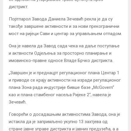
дистрикт.
Портпарол Завода Даниела Зечевић рекла је да су
такође завршене активности и за нови прекогранични
мост на ријеци Сави и центар за управљањем отпадом.
Она је навела да Завод сада чека на даље поступање
и актвности Одјељења за просторно планирање и
имовинско-правне односе Владе Брчко дистрикта.
„Завршен је и преднацрт регулационог плана Центар 1
и приводе се крају активности на изради регулационог
плана Зона рада индустрије бивше базе „McGovern“
као и плана стамбеног насеља Ријеке 2“, навела је
Зечевић.
Говорећи о досадашњим активностима Завода, она је
истакла да је запримљено укупно 13 захтјева од
стране јавне управе дистрикта и јавних предузећа, а а