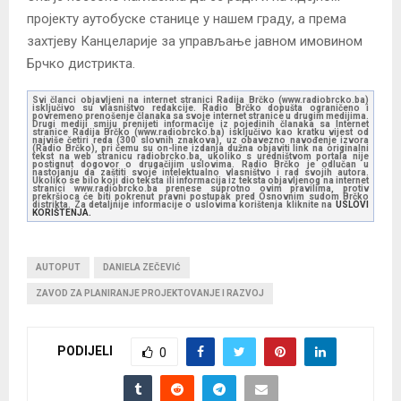
пројекту аутобуске станице у нашем граду, а према
захтјеву Канцеларије за управљање јавном имовином
Брчко дистрикта.
Svi članci objavljeni na internet stranici Radija Brčko (www.radiobrcko.ba)
isključivo su vlasništvo redakcije. Radio Brčko dopušta ograničeno i
povremeno prenošenje članaka sa svoje internet stranice u drugim medijima.
Drugi mediji smiju prenijeti informacije iz pojedinih članaka sa Internet
stranice Radija Brčko (www.radiobrcko.ba) isključivo kao kratku vijest od
najviše četiri reda (300 slovnih znakova), uz obavezno navođenje izvora
(Radio Brčko), pri čemu su on-line izdanja dužna objaviti link na originalni
tekst na web stranicu radiobrcko.ba, ukoliko s uredništvom portala nije
postignut dogovor o drugačijim uslovima. Radio Brčko je odlučan u
nastojanju da zaštiti svoje intelektualno vlasništvo i rad svojih autora.
Ukoliko se bilo koji dio teksta ili informacija iz teksta objavljenog na internet
stranici www.radiobrcko.ba prenese suprotno ovim pravilima, protiv
prekršioca će biti pokrenut pravni postupak pred Osnovnim sudom Brčko
distrikta. Za detaljnije informacije o uslovima korištenja kliknite na
USLOVI
KORIŠTENJA.
AUTOPUT
DANIELA ZEČEVIĆ
ZAVOD ZA PLANIRANJE PROJEKTOVANJE I RAZVOJ
PODIJELI
0