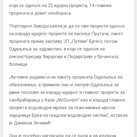
који се односе на 23 идејна пројекта, 14 главних
пројеката и девет елобората.
Портпарол Завода рекла је да се ови пројекти односе
на израду идејног пројекта за насеље Прутаче, пакет
пројеката према захтјеву ЈП „Путеви“ Брчко, потом
Одјељења за здравство, а који се односе на
реконструкцију Хирургије и Педијатрије у брчанској
болници.
„Активно радимо и на пакету пројеката Одјељења за
образовање, а примили смо и захтјев Одјељења за
јавне послове за израду идејног и главног пројекта за
саобраћајницу у бази „McGovern“ као и израда главног
пројекта водоводне мреже за повезивање мјесне
заједнице Брка на градски водоводни систем“, истакла
је Даниела Зечевић.
Она је посебно нагласила да се ради и на идејном