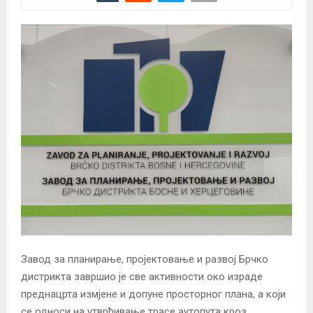
Завод за планирање, пројектовање и развој Брчко
дистрикта завршио је све активности око израде
преднацрта измјене и допуне просторног плана, а који
се односи на утврђивање трасе аутопута кроз