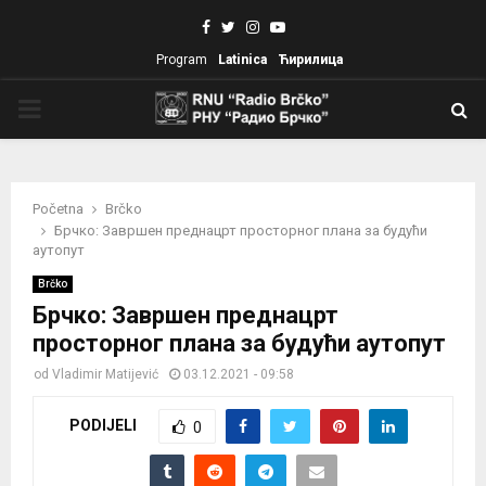
Facebook
Twitter
Instagram
Youtube
Program
Latinica
Ћирилица
PRIMARY
MENU
Početna
Brčko
Брчко: Завршен преднацрт просторног плана за будући
аутопут
Brčko
Брчко: Завршен преднацрт
просторног плана за будући аутопут
od
Vladimir Matijević
03.12.2021 - 09:58
PODIJELI
0