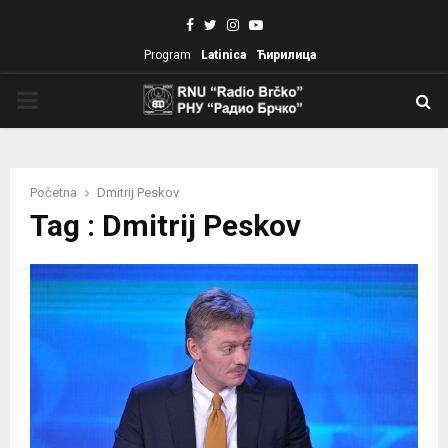
Facebook
Twitter
Instagram
Youtube
Program
Latinica
Ћирилица
PRIMARY
MENU
Početna
Dmitrij Peskov
Tag : Dmitrij Peskov