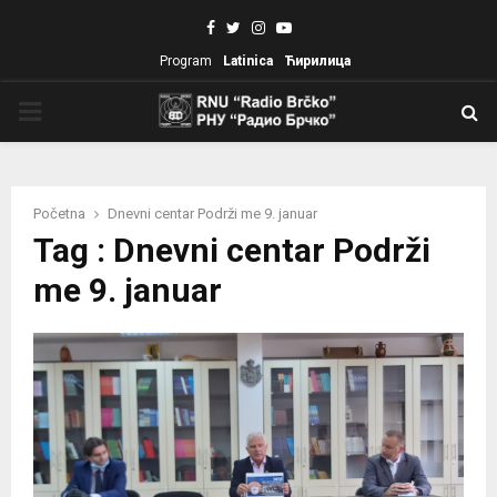
Facebook
Twitter
Instagram
Youtube
Program
Latinica
Ћирилица
PRIMARY
MENU
Početna
Dnevni centar Podrži me 9. januar
Tag : Dnevni centar Podrži
me 9. januar