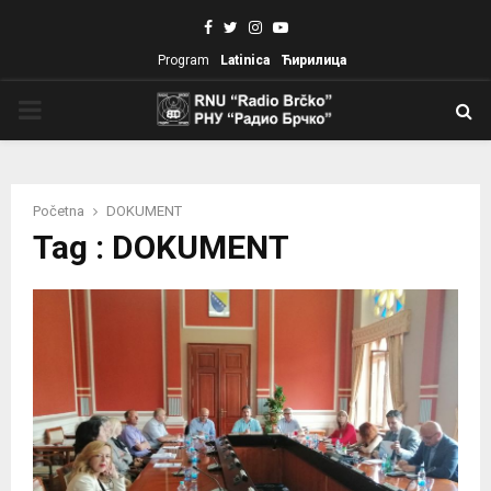
Facebook
Twitter
Instagram
Youtube
Program
Latinica
Ћирилица
PRIMARY
MENU
Početna
DOKUMENT
Tag : DOKUMENT