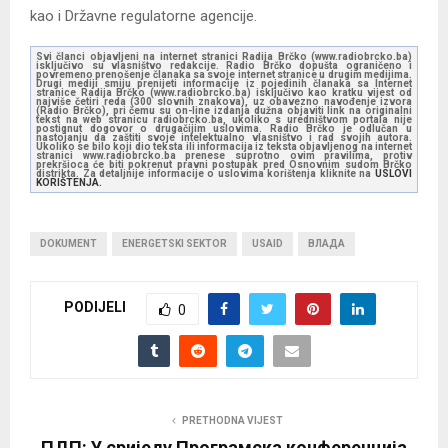
kao i Državne regulatorne agencije.
Svi članci objavljeni na internet stranici Radija Brčko (www.radiobrcko.ba)
isključivo su vlasništvo redakcije. Radio Brčko dopušta ograničeno i
povremeno prenošenje članaka sa svoje internet stranice u drugim medijima.
Drugi mediji smiju prenijeti informacije iz pojedinih članaka sa Internet
stranice Radija Brčko (www.radiobrcko.ba) isključivo kao kratku vijest od
najviše četiri reda (300 slovnih znakova), uz obavezno navođenje izvora
(Radio Brčko), pri čemu su on-line izdanja dužna objaviti link na originalni
tekst na web stranicu radiobrcko.ba, ukoliko s uredništvom portala nije
postignut dogovor o drugačijim uslovima. Radio Brčko je odlučan u
nastojanju da zaštiti svoje intelektualno vlasništvo i rad svojih autora.
Ukoliko se bilo koji dio teksta ili informacija iz teksta objavljenog na internet
stranici www.radiobrcko.ba prenese suprotno ovim pravilima, protiv
prekršioca će biti pokrenut pravni postupak pred Osnovnim sudom Brčko
distrikta. Za detaljnije informacije o uslovima korištenja kliknite na
USLOVI
KORIŠTENJA.
DOKUMENT
ENERGETSKI SEKTOR
USAID
ВЛАДА
PODIJELI
0
PRETHODNA VIJEST
ПДП: У сриједу Програмска конференција