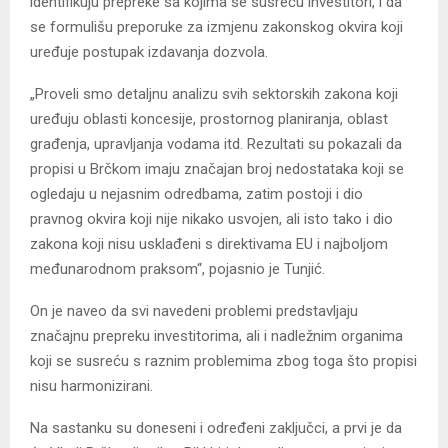
identifikuju prepreke sa kojima se susreću investitori, i da
se formulišu preporuke za izmjenu zakonskog okvira koji
uređuje postupak izdavanja dozvola.
„Proveli smo detaljnu analizu svih sektorskih zakona koji
uređuju oblasti koncesije, prostornog planiranja, oblast
građenja, upravljanja vodama itd. Rezultati su pokazali da
propisi u Brčkom imaju značajan broj nedostataka koji se
ogledaju u nejasnim odredbama, zatim postoji i dio
pravnog okvira koji nije nikako usvojen, ali isto tako i dio
zakona koji nisu usklađeni s direktivama EU i najboljom
međunarodnom praksom“, pojasnio je Tunjić.
On je naveo da svi navedeni problemi predstavljaju
značajnu prepreku investitorima, ali i nadležnim organima
koji se susreću s raznim problemima zbog toga što propisi
nisu harmonizirani.
Na sastanku su doneseni i određeni zaključci, a prvi je da