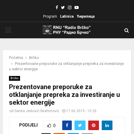
Facebook
Twitter
Instagram
Youtube
Program
Latinica
Ћирилица
PRIMARY
MENU
Početna
Brčko
Prezentovane preporuke za otklanjanje prepreka za investiranje
u sektor energije
Brčko
Prezentovane preporuke za
otklanjanje prepreka za investiranje u
sektor energije
od
Sanita Jerković Ibrahimović
17.06.2019 - 15:26
PODIJELI
0