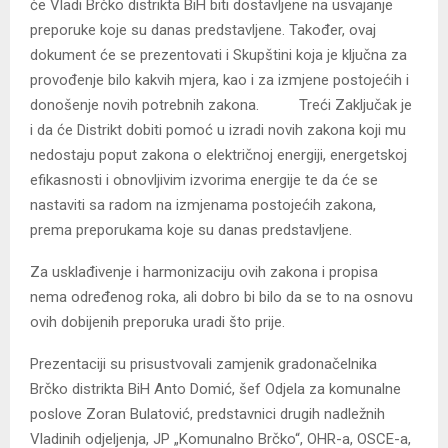
će Vladi Brčko distrikta BiH biti dostavljene na usvajanje
preporuke koje su danas predstavljene. Također, ovaj
dokument će se prezentovati i Skupštini koja je ključna za
provođenje bilo kakvih mjera, kao i za izmjene postojećih i
donošenje novih potrebnih zakona. Treći Zaključak je
i da će Distrikt dobiti pomoć u izradi novih zakona koji mu
nedostaju poput zakona o električnoj energiji, energetskoj
efikasnosti i obnovljivim izvorima energije te da će se
nastaviti sa radom na izmjenama postojećih zakona,
prema preporukama koje su danas predstavljene.
Za usklađivenje i harmonizaciju ovih zakona i propisa
nema određenog roka, ali dobro bi bilo da se to na osnovu
ovih dobijenih preporuka uradi što prije.
Prezentaciji su prisustvovali zamjenik gradonačelnika
Brčko distrikta BiH Anto Domić, šef Odjela za komunalne
poslove Zoran Bulatović, predstavnici drugih nadležnih
Vladinih odjeljenja, JP „Komunalno Brčko“, OHR-a, OSCE-a,