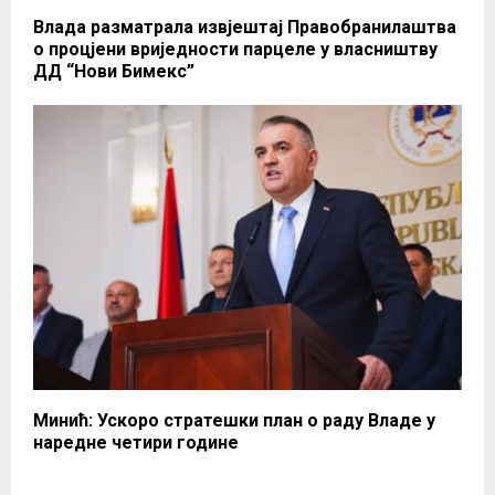
Влада разматрала извјештај Правобранилаштва
о процјени вриједности парцеле у власништву
ДД “Нови Бимекс”
Минић: Ускоро стратешки план о раду Владе у
наредне четири године