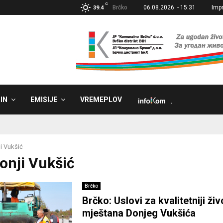
C
Brčko
06.08.2026. - 15:31
Imp
39.4
IN
EMISIJE
VREMEPLOV
˼
i Vukšić
Donji Vukšić
Brčko
Brčko: Uslovi za kvalitetniji živ
mještana Donjeg Vukšića