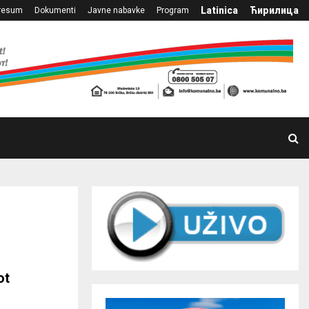
Latinica
Ћирилица
resum
Dokumenti
Javne nabavke
Program
ot