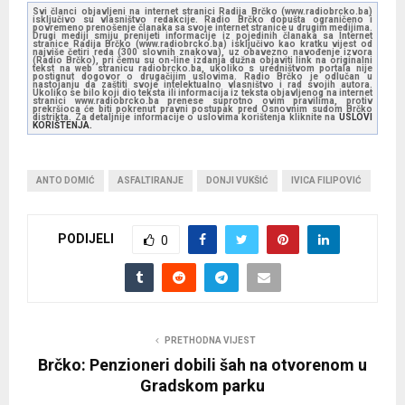
Svi članci objavljeni na internet stranici Radija Brčko (www.radiobrcko.ba)
isključivo su vlasništvo redakcije. Radio Brčko dopušta ograničeno i
povremeno prenošenje članaka sa svoje internet stranice u drugim medijima.
Drugi mediji smiju prenijeti informacije iz pojedinih članaka sa Internet
stranice Radija Brčko (www.radiobrcko.ba) isključivo kao kratku vijest od
najviše četiri reda (300 slovnih znakova), uz obavezno navođenje izvora
(Radio Brčko), pri čemu su on-line izdanja dužna objaviti link na originalni
tekst na web stranicu radiobrcko.ba, ukoliko s uredništvom portala nije
postignut dogovor o drugačijim uslovima. Radio Brčko je odlučan u
nastojanju da zaštiti svoje intelektualno vlasništvo i rad svojih autora.
Ukoliko se bilo koji dio teksta ili informacija iz teksta objavljenog na internet
stranici www.radiobrcko.ba prenese suprotno ovim pravilima, protiv
prekršioca će biti pokrenut pravni postupak pred Osnovnim sudom Brčko
distrikta. Za detaljnije informacije o uslovima korištenja kliknite na
USLOVI
KORIŠTENJA.
ANTO DOMIĆ
ASFALTIRANJE
DONJI VUKŠIĆ
IVICA FILIPOVIĆ
PODIJELI
0
PRETHODNA VIJEST
Brčko: Penzioneri dobili šah na otvorenom u
Gradskom parku