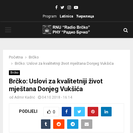
Facebook
Twitter
Instagram
Youtube
Program
Latinica
Ћирилица
PRIMARY
MENU
Početna
Brčko
Brčko: Uslovi za kvalitetniji život mještana Donjeg Vukšića
Brčko
Brčko: Uslovi za kvalitetniji život
mještana Donjeg Vukšića
od
Admir Kadrić
04.10.2018 - 16:14
PODIJELI
0