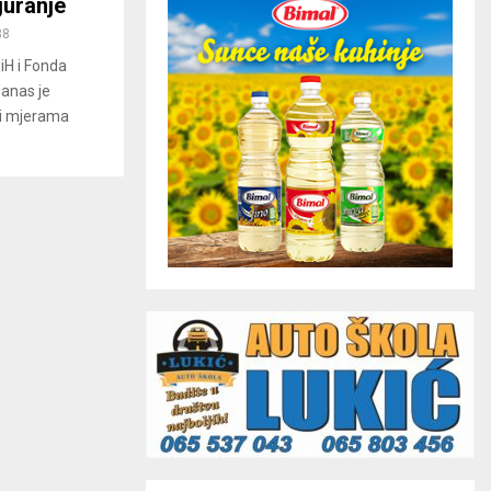
guranje
38
BiH i Fonda
danas je
 i mjerama