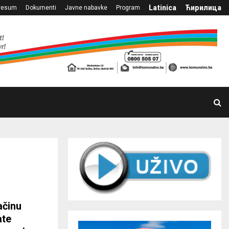
Latinica
Ћирилица
resum
Dokumenti
Javne nabavke
Program
ačinu
ate