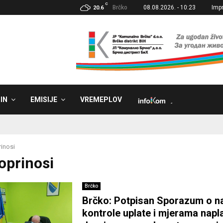
C
Brčko
08.08.2026. - 10:23
Imp
20.6
IN
EMISIJE
VREMEPLOV
˼
inosi
doprinosi
Brčko
Brčko: Potpisan Sporazum o n
kontrole uplate i mjerama napl