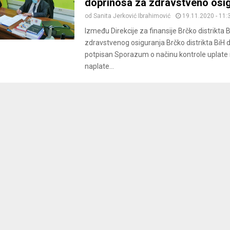
doprinosa za zdravstveno osi
od
Sanita Jerković Ibrahimović
19.11.2020 - 11:
Između Direkcije za finansije Brčko distrikta 
zdravstvenog osiguranja Brčko distrikta BiH 
potpisan Sporazum o načinu kontrole uplate
naplate...