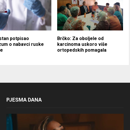
stan potpisao
Brčko: Za oboljele od
zum o nabavci ruske
karcinoma uskoro više
ne
ortopedskih pomagala
PJESMA DANA