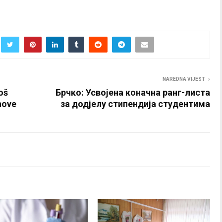
NAREDNA VIJEST
oš
Брчко: Усвојена коначна ранг-листа
nove
за додјелу стипендија студентима