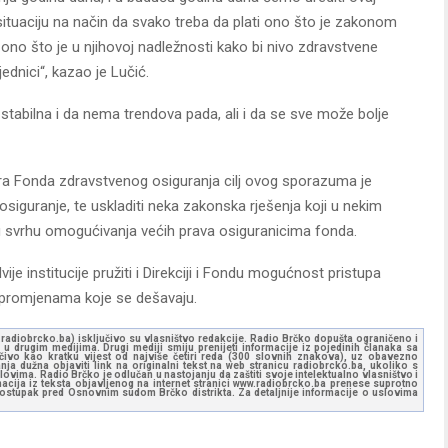
situaciju na način da svako treba da plati ono što je zakonom
i ono što je u njihovoj nadležnosti kako bi nivo zdravstvene
jednici“, kazao je Lučić.
 stabilna i da nema trendova pada, ali i da se sve može bolje
ra Fonda zdravstvenog osiguranja cilj ovog sporazuma je
siguranje, te uskladiti neka zakonska rješenja koji u nekim
u svrhu omogućivanja većih prava osiguranicima fonda.
je institucije pružiti i Direkciji i Fondu mogućnost pristupa
promjenama koje se dešavaju.
ww.radiobrcko.ba) isključivo su vlasništvo redakcije. Radio Brčko dopušta ograničeno i
u drugim medijima. Drugi mediji smiju prenijeti informacije iz pojedinih članaka sa
učivo kao kratku vijest od najviše četiri reda (300 slovnih znakova), uz obavezno
ja dužna objaviti link na originalni tekst na web stranicu radiobrcko.ba, ukoliko s
ovima. Radio Brčko je odlučan u nastojanju da zaštiti svoje intelektualno vlasništvo i
ormacija iz teksta objavljenog na internet stranici www.radiobrcko.ba prenese suprotno
 postupak pred Osnovnim sudom Brčko distrikta. Za detaljnije informacije o uslovima