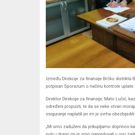
Između Direkcije za finansije Brčko distrikta
potpisan Sporazum o načinu kontrole uplate 
Direktor Direkcije za finansije, Mato Lučić, k
određeni propusti, te da se neke stvari moraj
osiguranje naplatili jer im je svrha obezbijedit
„Mi smo zaduženi da prikupljamo doprinos ka
putu i drago mi je smo napredovali u ovu zad