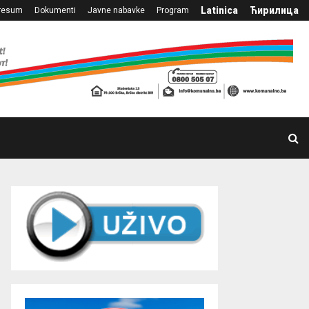
Latinica
Ћирилица
resum
Dokumenti
Javne nabavke
Program