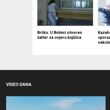
Brčko: U Bolnici otvoren
Kazah
šalter za ovjeru knjižica
spora
vakci
VIDEO DANA