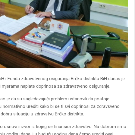
 BiH i Fonda zdravstvenog osiguranja Brčko distrikta BiH danas je
i mjerama naplate doprinosa za zdravstveno osiguranje.
azao je da su sagledavajući problem ustanovili da postoje
u normativno urediti kako bi se ti svi doprinosi za zdravsveno
i dobru situaciju u zdravstvu Brčko distrikta.
o osnovni izvor iz kojeg se finansira zdravstvo. Na dobrom smo
nju godinu dana, i u buduću godinu dana ćemo urediti ovaj