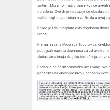
sistem. Moramo imati propise koji će urediti 
određeno. Ove dvije institucije će obezbijedit
zaštite digli na potreban nivo života u ovoj za
Rekao je i da je naplata ovih doprinosa dosta
urediti.
Prema riječima Miodraga Todorovića, direkto
poboljšati naplatu doprinosa za zdravstveno o
slučajevima imaju dvojaka tumačenja, a sve 
Dodao je da će informatičko uvezivanje ove dvi
podacima na dnevnom nivou, odnosno svim 
Svi članci objavljeni na internet stranici Radija Brčko (w
povremeno prenošenje članaka sa svoje internet stranice 
Internet stranice Radija Brčko (www.radiobrcko.ba) isklj
navođenje izvora (Radio Brčko), pri čemu su on-line izdan
uredništvom portala nije postignut dogovor o drugačijim usl
rad svojih autora. Ukoliko se bilo koji dio teksta ili inf
ovim pravilima, protiv prekršioca će biti pokrenut pravni
korištenja kliknite na
USLOVI KORIŠTENJA.