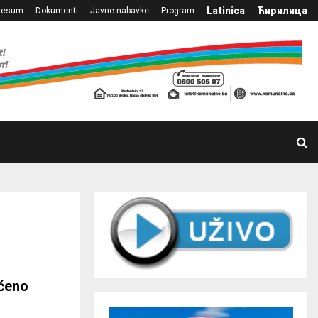
Latinica
Ћирилица
resum
Dokumenti
Javne nabavke
Program
ćeno