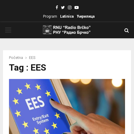
Facebook
Twitter
Instagram
Youtube
Program
Latinica
Ћирилица
PRIMARY
MENU
Početna
EES
Tag : EES