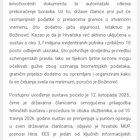
krivotvorenih dokumenta te automatski otkriva
prekoračenje boravka. Uz to, države članice prvi put će
razmjenjivati podatke o prelascima granice u stvarnom
vremenu, što dodatno jača sigurnost, istaknuo je
Božinović. Kazao je da je Hrvatska već aktivno uključena u
sustav s oko 3,7 milijuna evidentiranih putnika i približno 10
posto odbijenih ulazaka, što potvrđuje dosljednu provedbu
schengenskih pravila. Iako se tijekom ljetne sezone mogu
očekivati gužve zbog uzimanja biometrijskih podataka,
granični prijelazi dodatno su opremljeni i organizirani kako
bi se čekanja svela na minimum, poručio je Božinović.
Postupno uvođenje sustava počelo je 12. listopada 2025.,
čime je državama članicama omogućena prilagodba
tehničkih sustava i procedura te obuka službenika, a od 10.
travnja 2026. godine sustav se primjenjuje u punom opsegu
u svim državama članicama, objavio je hrvatski MUP,
prenosi Hina. EES je jedan od ključnih informacijskih