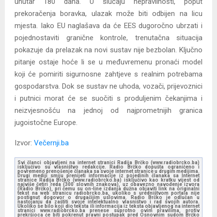
unutar 180 dana. U slučaju nepravilnosti, poput
prekoračenja boravka, ulazak može biti odbijen na licu
mjesta. Iako EU naglašava da će EES dugoročno ubrzati i
pojednostaviti granične kontrole, trenutačna situacija
pokazuje da prelazak na novi sustav nije bezbolan. Ključno
pitanje ostaje hoće li se u međuvremenu pronaći model
koji će pomiriti sigurnosne zahtjeve s realnim potrebama
gospodarstva. Dok se sustav ne uhoda, vozači, prijevoznici
i putnici morat će se suočiti s produljenim čekanjima i
neizvjesnošću na jednoj od najprometnijih granica
jugoistočne Europe.
Izvor:
Večernji.ba
Svi članci objavljeni na internet stranici Radija Brčko (www.radiobrcko.ba)
isključivo su vlasništvo redakcije. Radio Brčko dopušta ograničeno i
povremeno prenošenje članaka sa svoje internet stranice u drugim medijima.
Drugi mediji smiju prenijeti informacije iz pojedinih članaka sa Internet
stranice Radija Brčko (www.radiobrcko.ba) isključivo kao kratku vijest od
najviše četiri reda (300 slovnih znakova), uz obavezno navođenje izvora
(Radio Brčko), pri čemu su on-line izdanja dužna objaviti link na originalni
tekst na web stranicu radiobrcko.ba, ukoliko s uredništvom portala nije
postignut dogovor o drugačijim uslovima. Radio Brčko je odlučan u
nastojanju da zaštiti svoje intelektualno vlasništvo i rad svojih autora.
Ukoliko se bilo koji dio teksta ili informacija iz teksta objavljenog na internet
stranici www.radiobrcko.ba prenese suprotno ovim pravilima, protiv
prekršioca će biti pokrenut pravni postupak pred Osnovnim sudom Brčko