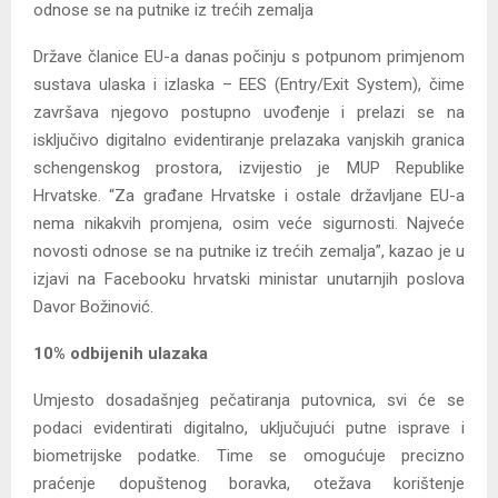
odnose se na putnike iz trećih zemalja
Države članice EU-a danas počinju s potpunom primjenom
sustava ulaska i izlaska – EES (Entry/Exit System), čime
završava njegovo postupno uvođenje i prelazi se na
isključivo digitalno evidentiranje prelazaka vanjskih granica
schengenskog prostora, izvijestio je MUP Republike
Hrvatske. “Za građane Hrvatske i ostale državljane EU-a
nema nikakvih promjena, osim veće sigurnosti. Najveće
novosti odnose se na putnike iz trećih zemalja”, kazao je u
izjavi na Facebooku hrvatski ministar unutarnjih poslova
Davor Božinović.
10% odbijenih ulazaka
Umjesto dosadašnjeg pečatiranja putovnica, svi će se
podaci evidentirati digitalno, uključujući putne isprave i
biometrijske podatke. Time se omogućuje precizno
praćenje dopuštenog boravka, otežava korištenje