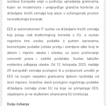
sustava Europske unije u području upravljanja granicama,
kojim se modernizira i unaprjeđuje granična kontrola za
državljane trećih zemalja koji ulaze u schengenski prostor
na kratkotrajni boravak.
EES je automatizirani IT sustav za državljane trećih zemalja
koji putuju radi kratkotrajnog boravka u EU, a sustav
registrira ime osobe, podatke o putnim ispravama,
biometrijske podatke (otiske prstiju i snimljene slike lica) te
datum i mjesto ulaska i izlaska, uz puno poštovanje
osnovnih prava i zaštite podataka. Sustav također
evidentira odbijanja ulaska. Od 12. listopada 2025. nadalje
29 europskih zemalja postupno ili u potpunosti uvodilo je
EES na svojim vanjskim granicama tijekom razdoblja od
šest mjeseci. Granične vlasti postupno registriraju podatke
državljana zemalja izvan EU na koje se primjenjuje EES,
objašnjeno je na službenim stranicama EU institucija.
Dulja čekanja