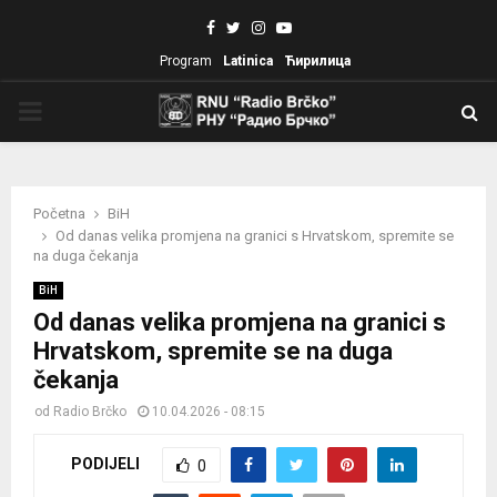
Facebook
Twitter
Instagram
Youtube
Program
Latinica
Ћирилица
PRIMARY
MENU
Početna
BiH
Od danas velika promjena na granici s Hrvatskom, spremite se
na duga čekanja
BiH
Od danas velika promjena na granici s
Hrvatskom, spremite se na duga
čekanja
od
Radio Brčko
10.04.2026 - 08:15
PODIJELI
0