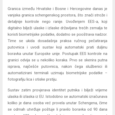
Granica između Hrvatske i Bosne i Hercegovine danas je
vanjska granica schengenskog prostora, što znači strože i
detaljnije kontrole nego ranije. Uvođenjem EES-a, koji
digitalno bilježi ulaske i izlaske državljana trećih zemalja te
koristi biometrijske podatke, dodatno se pooštrava nadzor.
Time se ukida dosadašnja praksa ručnog pečatiranja
putovnica i uvodi sustav koji automatski prati duljinu
boravka unutar Europske unije. Postupak EES kontrole na
granici odvija se u nekoliko koraka. Prvo se skenira putna
isprava, najčešće putovnica, nakon čega službenici ili
automatizirani terminali uzimaju biometrijske podatke –
fotografiju lica i otiske prstiju.
Sustav zatim provjerava identitet putnika i bilježi vrijeme
ulaska ili izlaska iz EU. Istodobno se automatski izračunava
koliko je dana osoba već provela unutar Schengena, čime
se odmah utvrđuje poštuje li pravilo boravka od 90 dana