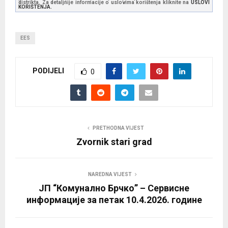
distrikta. Za detaljnije informacije o uslovima korištenja kliknite na
USLOVI
KORIŠTENJA.
EES
PODIJELI
0
PRETHODNA VIJEST
Zvornik stari grad
NAREDNA VIJEST
ЈП “Комунално Брчко” – Сервисне
информације за петак 10.4.2026. године