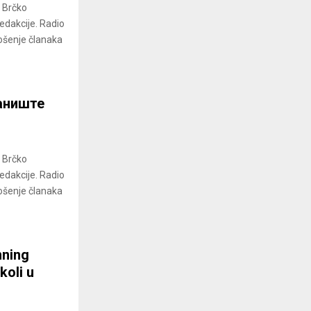
a Brčko
redakcije. Radio
ošenje članaka
аниште
a Brčko
redakcije. Radio
ošenje članaka
nning
koli u