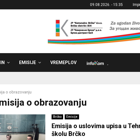
09.08.2026. - 15:35
Imp
IN
EMISIJE
VREMEPLOV
˼
ija o obrazovanju
Emisija o obrazovanju
Brčko
Emisije
Emisija o uslovima upisa u Teh
školu Brčko