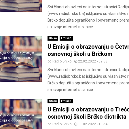
Svi članci objavljeni na internet stranici Radij
(www.radiobrcko.ba) isključivo su vlasništvo 
Brčko dopušta ograničeno i povremeno pren
sa svoje internet stranice...
Brčko
Emisije
U Emisiji o obrazovanju o Četvr
osnovnoj školi u Brčkom
od
Radio Brčko
22.02.2022 - 09:53
Svi članci objavljeni na internet stranici Radij
(www.radiobrcko.ba) isključivo su vlasništvo 
Brčko dopušta ograničeno i povremeno pren
sa svoje internet stranice...
Brčko
Emisije
U Emisiji o obrazovanju o Trećo
osnovnoj školi Brčko distrikta
od
Radio Brčko
11.02.2022 - 13:54