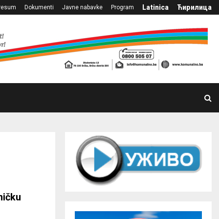
Latinica
Ћирилица
resum
Dokumenti
Javne nabavke
Program
ničku