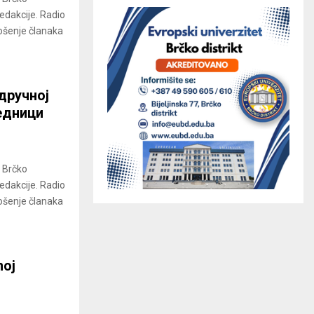
redakcije. Radio
ošenje članaka
дручној
једници
a Brčko
redakcije. Radio
ošenje članaka
moj