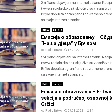
Svi članci objavljeni na internet stranici Radij
(www.radiobrcko.ba) isključivo su vlasništvo 
Brčko dopušta ograničeno i povremeno pren
sa svoje internet stranice...
Brčko
Emisije
Емисија о образовању – Обд
“Наша дјеца” у Брчком
od
Radio Brčko
17.03.2022 - 11:23
Svi članci objavljeni na internet stranici Radij
(www.radiobrcko.ba) isključivo su vlasništvo 
Brčko dopušta ograničeno i povremeno pren
sa svoje internet stranice...
Brčko
Emisije
Emisija o obrazovanju – E-Twi
sekcija u područnoj osnovnoj š
Grčici
od
Radio Brčko
09.03.2022 - 12:34