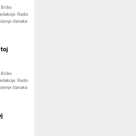
a Brčko
redakcije. Radio
ošenje članaka
toj
a Brčko
redakcije. Radio
ošenje članaka
j