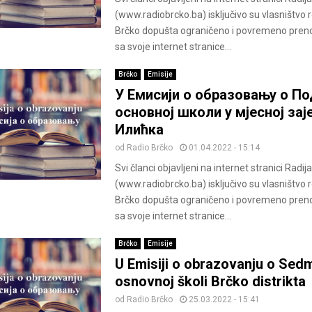
(www.radiobrcko.ba) isključivo su vlasništvo 
Brčko dopušta ograničeno i povremeno pren
sa svoje internet stranice...
Brčko
Emisije
У Емисији о образовању о По
основној школи у мјесној за
Илићка
od
Radio Brčko
01.04.2022 - 15:14
Svi članci objavljeni na internet stranici Radij
(www.radiobrcko.ba) isključivo su vlasništvo 
Brčko dopušta ograničeno i povremeno pren
sa svoje internet stranice...
Brčko
Emisije
U Emisiji o obrazovanju o Sed
osnovnoj školi Brčko distrikta
od
Radio Brčko
25.03.2022 - 15:41