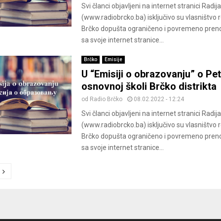
Svi članci objavljeni na internet stranici Radij
(www.radiobrcko.ba) isključivo su vlasništvo 
Brčko dopušta ograničeno i povremeno pren
sa svoje internet stranice...
Brčko
Emisije
U “Emisiji o obrazovanju” o Pet
osnovnoj školi Brčko distrikta
od
Radio Brčko
08.02.2022 - 12:24
Svi članci objavljeni na internet stranici Radij
(www.radiobrcko.ba) isključivo su vlasništvo 
Brčko dopušta ograničeno i povremeno pren
sa svoje internet stranice...
ion