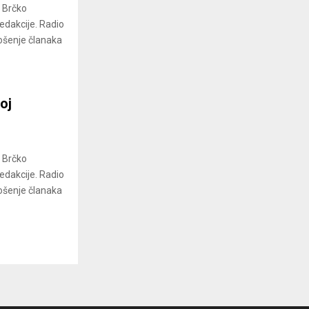
a Brčko
redakcije. Radio
ošenje članaka
oj
a Brčko
redakcije. Radio
ošenje članaka