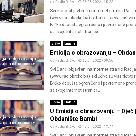
od
Radio Brčko
26.05.2022 - 15:22
Svi članci objavljeni na internet stranici Radij
(www.radiobrcko.ba) isključivo su vlasništvo 
Brčko dopušta ograničeno i povremeno pren
sa svoje internet stranice...
Brčko
Emisije
Emisija o obrazovanju – Obdan
od
Radio Brčko
25.04.2022 - 08:56
Svi članci objavljeni na internet stranici Radij
(www.radiobrcko.ba) isključivo su vlasništvo 
Brčko dopušta ograničeno i povremeno pren
sa svoje internet stranice...
Brčko
Emisije
U Emisiji o obrazovanju – Dječi
Obdanište Bambi
od
Radio Brčko
15.04.2022 - 13:44
Svi članci objavljeni na internet stranici Radij