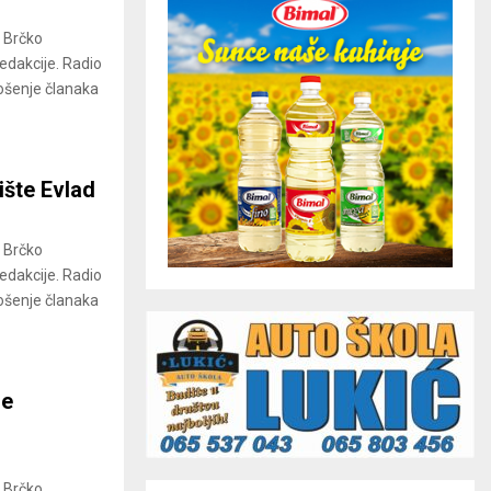
a Brčko
redakcije. Radio
ošenje članaka
ište Evlad
a Brčko
redakcije. Radio
ošenje članaka
je
a Brčko