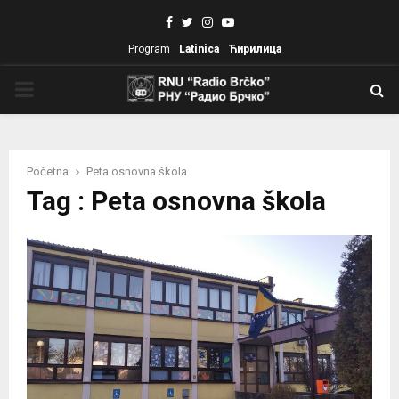
Facebook
Twitter
Instagram
Youtube
Program
Latinica
Ћирилица
PRIMARY
MENU
Početna
Peta osnovna škola
Tag : Peta osnovna škola