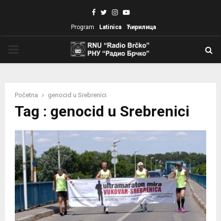
Facebook
Twitter
Instagram
Youtube
Program
Latinica
Ћирилица
PRIMARY
MENU
Početna
genocid u Srebrenici
Tag : genocid u Srebrenici