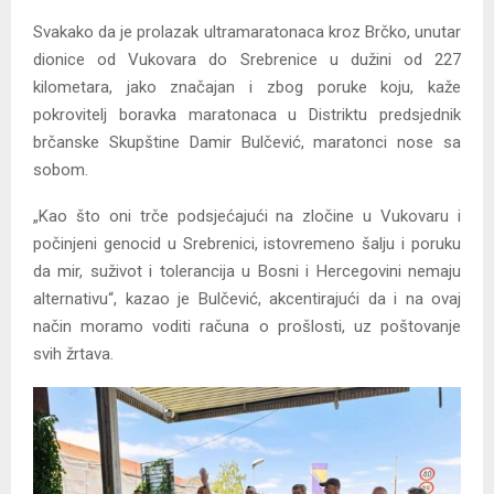
Svakako da je prolazak ultramaratonaca kroz Brčko, unutar
dionice od Vukovara do Srebrenice u dužini od 227
kilometara, jako značajan i zbog poruke koju, kaže
pokrovitelj boravka maratonaca u Distriktu predsjednik
brčanske Skupštine Damir Bulčević, maratonci nose sa
sobom.
„Kao što oni trče podsjećajući na zločine u Vukovaru i
počinjeni genocid u Srebrenici, istovremeno šalju i poruku
da mir, suživot i tolerancija u Bosni i Hercegovini nemaju
alternativu“, kazao je Bulčević, akcentirajući da i na ovaj
način moramo voditi računa o prošlosti, uz poštovanje
svih žrtava.