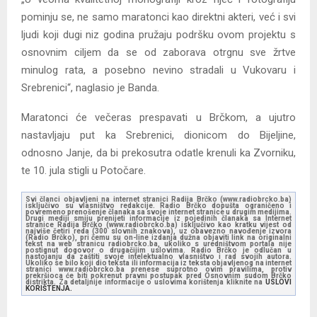
pominju se, ne samo maratonci kao direktni akteri, već i svi
ljudi koji dugi niz godina pružaju podršku ovom projektu s
osnovnim ciljem da se od zaborava otrgnu sve žrtve
minulog rata, a posebno nevino stradali u Vukovaru i
Srebrenici“, naglasio je Banda.
Maratonci će večeras prespavati u Brčkom, a ujutro
nastavljaju put ka Srebrenici, dionicom do Bijeljine,
odnosno Janje, da bi prekosutra odatle krenuli ka Zvorniku,
te 10. jula stigli u Potočare.
Svi članci objavljeni na internet stranici Radija Brčko (www.radiobrcko.ba)
isključivo su vlasništvo redakcije. Radio Brčko dopušta ograničeno i
povremeno prenošenje članaka sa svoje internet stranice u drugim medijima.
Drugi mediji smiju prenijeti informacije iz pojedinih članaka sa Internet
stranice Radija Brčko (www.radiobrcko.ba) isključivo kao kratku vijest od
najviše četiri reda (300 slovnih znakova), uz obavezno navođenje izvora
(Radio Brčko), pri čemu su on-line izdanja dužna objaviti link na originalni
tekst na web stranicu radiobrcko.ba, ukoliko s uredništvom portala nije
postignut dogovor o drugačijim uslovima. Radio Brčko je odlučan u
nastojanju da zaštiti svoje intelektualno vlasništvo i rad svojih autora.
Ukoliko se bilo koji dio teksta ili informacija iz teksta objavljenog na internet
stranici www.radiobrcko.ba prenese suprotno ovim pravilima, protiv
prekršioca će biti pokrenut pravni postupak pred Osnovnim sudom Brčko
distrikta. Za detaljnije informacije o uslovima korištenja kliknite na
USLOVI
KORIŠTENJA.