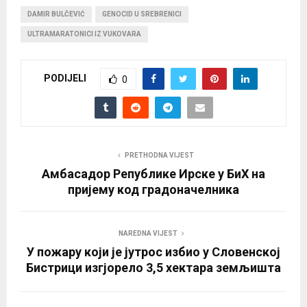
DAMIR BULČEVIĆ
GENOCID U SREBRENICI
ULTRAMARATONICI IZ VUKOVARA
PODIJELI
0
PRETHODNA VIJEST
Амбасадор Републике Ирске у БиХ на
пријему код градоначелника
NAREDNA VIJEST
У пожару који је јутрос избио у Словенској
Бистрици изгјорело 3,5 хектара земљишта