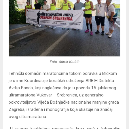
Foto: Admir Kadrić
Tehnički domaćin maratoncima tokom boravka u Brčkom
je u ime Koordinacije boračkih udruženja ARBIH Distrikta
Avdija Banda, koji naglašava da je u povodu 15. jubilarnog
ultramaratona Vukovar – Srebrenica, uz generalno
pokroviteljstvo Vijeća Bošnjačke nacionalne manjine grada
Zagreba, izrađena i monografija koja ukazuje na značaj
ovog ultramaratona.
„U veoma kvalitetnoj monografiji kroz riječ i fotografiju