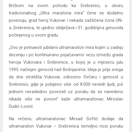
Brčkom na svom pohodu ka Srebrenici, u okviru
tradicionalnog „Ultra maratona mira“ čime se dodatno
povezuju, grad heroj Vukovar i nekada zaštićena zona UN-
a ,Srebrenica, te ujedno obilježava i 31. godišnjica genocida
počinjenog u ovom gradu.
„Ovo je petnaesti jubilarni ultramaraton mira kojim u zadnju
deceniju i po kontinuirano pojačavamo vezu između grada
heroja Vukovara i Srebrenice, u kojoj je u mjesecu julu
1995. načinjen genocid nad Bošnjacima. Ideja je prije svega
da dva stratišta Vukovar, odnosno Ovčaru i genocid u
Srebrenici, gdje je pobijeno više od 8.000 nevinih ljudi, još
jednom neraskidivo povezati uz poruku da se navedeno
nikada više ne ponovi” kaže ultramaratonac Miroslav
Dudić-Lovrić.
Na rečeno, ultramaratonac Mirsad Softić dodaje da
ultramaraton Vukovar – Srebrenica temeljno nosi poruku