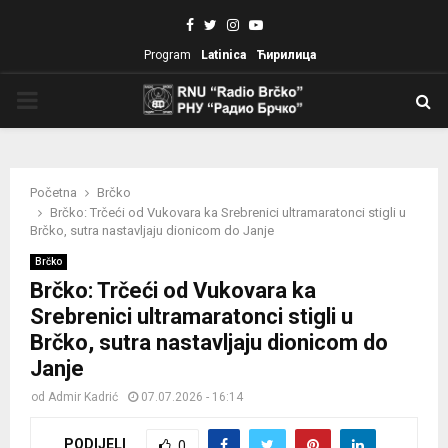
Facebook
Twitter
Instagram
Youtube
Program
Latinica
Ћирилица
PRIMARY
MENU
Početna
Brčko
Brčko: Trčeći od Vukovara ka Srebrenici ultramaratonci stigli u
Brčko, sutra nastavljaju dionicom do Janje
Brčko
Brčko: Trčeći od Vukovara ka
Srebrenici ultramaratonci stigli u
Brčko, sutra nastavljaju dionicom do
Janje
od
Admir Kadrić
07.07.2026 - 16:14
PODIJELI
0