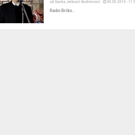
od
Sanita Jerković Ibrahimović
05.05.2019 - 11:
Radio Brčko...