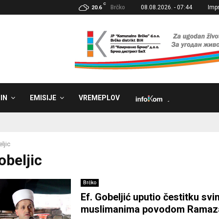
C
Brčko
08.08.2026. - 07:44
Imp
20.6
IN
EMISIJE
VREMEPLOV
˼
ljic
obeljic
Brčko
Ef. Gobeljić uputio čestitku svi
muslimanima povodom Ramaz