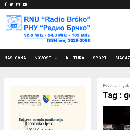
Facebook
Twitter
Instagram
Youtube
NASLOVNA
NOVOSTI
KULTURA
SPORT
MAGAZ
Početna
gobe
Tag : g