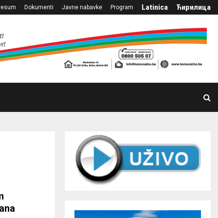
Latinica
Ћирилица
resum
Dokumenti
Javne nabavke
Program
m
ana