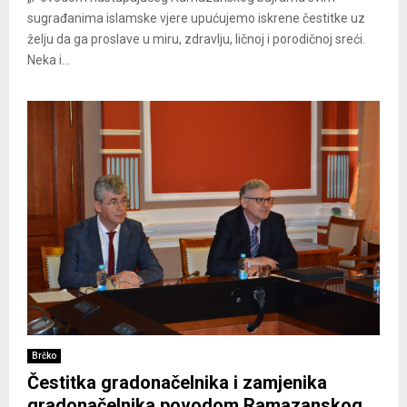
sugrađanima islamske vjere upućujemo iskrene čestitke uz
želju da ga proslave u miru, zdravlju, ličnoj i porodičnoj sreći.
Neka i...
Brčko
Čestitka gradonačelnika i zamjenika
gradonačelnika povodom Ramazanskog