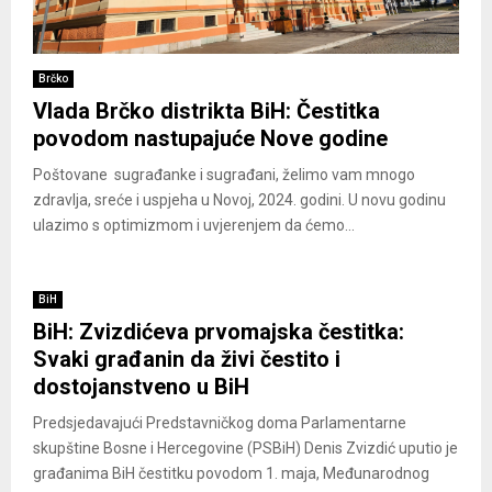
Brčko
Vlada Brčko distrikta BiH: Čestitka
povodom nastupajuće Nove godine
Poštovane sugrađanke i sugrađani, želimo vam mnogo
zdravlja, sreće i uspjeha u Novoj, 2024. godini. U novu godinu
ulazimo s optimizmom i uvjerenjem da ćemo...
BiH
BiH: Zvizdićeva prvomajska čestitka:
Svaki građanin da živi čestito i
dostojanstveno u BiH
Predsjedavajući Predstavničkog doma Parlamentarne
skupštine Bosne i Hercegovine (PSBiH) Denis Zvizdić uputio je
građanima BiH čestitku povodom 1. maja, Međunarodnog