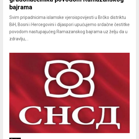
bajrama
Svim pripadnicima islamske vjeroispovijesti u Brčko distriktu
BiH, Bosni i Hercegovini i dijaspori upućujemo srdačne čestitke
povodom nastupajućeg Ramazanskog bajrama uz želјu da u
zdravlјu,...