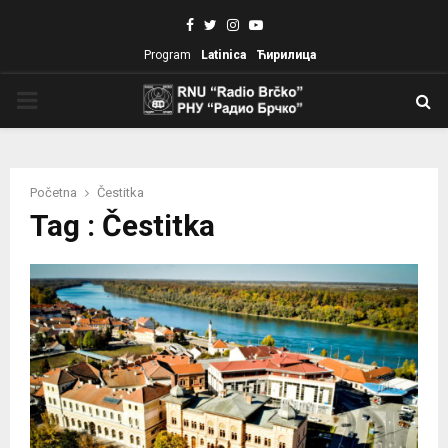
Facebook
Twitter
Instagram
Youtube
Program
Latinica
Ћирилица
PRIMARY
MENU
Početna
Čestitka
Tag : Čestitka