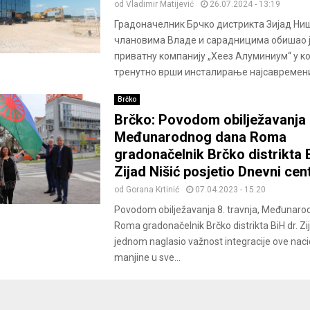
od
Vladimir Matijević
26.07.2024 - 13:19
Градоначелник Брчко дистрикта Зијад Ни
члановима Владе и сарадницима обишао ј
приватну компанију „Хеез Алуминиум“ у кој
тренутно врши инсталирање најсавремениј
Brčko
Brčko: Povodom obilježavanja
Međunarodnog dana Roma
gradonačelnik Brčko distrikta B
Zijad Nišić posjetio Dnevni cen
od
Gorana Krtinić
07.04.2023 - 15:20
Povodom obilježavanja 8. travnja, Međunar
Roma gradonačelnik Brčko distrikta BiH dr. Zija
jednom naglasio važnost integracije ove nac
manjine u sve...