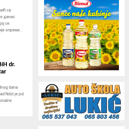
шић са
е данас
ој се
е опреме...
iH dr.
tar
odnog dana
d Nišić je još
ionalne