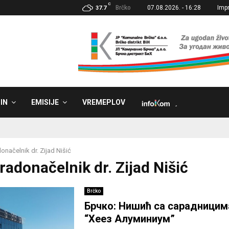
C
Brčko
07.08.2026. - 16:28
Imp
37.7
IN
EMISIJE
VREMEPLOV
˼
onačelnik dr. Zijad Nišić
radonačelnik dr. Zijad Nišić
Brčko
Брчко: Нишић са сарадници
“Хеез Алуминиум”