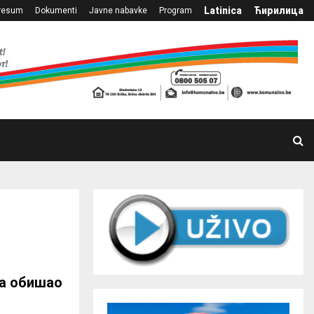
Latinica
Ћирилица
resum
Dokumenti
Javne nabavke
Program
ма обишао