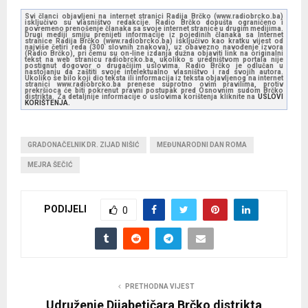
Svi članci objavljeni na internet stranici Radija Brčko (www.radiobrcko.ba)
isključivo su vlasništvo redakcije. Radio Brčko dopušta ograničeno i
povremeno prenošenje članaka sa svoje internet stranice u drugim medijima.
Drugi mediji smiju prenijeti informacije iz pojedinih članaka sa Internet
stranice Radija Brčko (www.radiobrcko.ba) isključivo kao kratku vijest od
najviše četiri reda (300 slovnih znakova), uz obavezno navođenje izvora
(Radio Brčko), pri čemu su on-line izdanja dužna objaviti link na originalni
tekst na web stranicu radiobrcko.ba, ukoliko s uredništvom portala nije
postignut dogovor o drugačijim uslovima. Radio Brčko je odlučan u
nastojanju da zaštiti svoje intelektualno vlasništvo i rad svojih autora.
Ukoliko se bilo koji dio teksta ili informacija iz teksta objavljenog na internet
stranici www.radiobrcko.ba prenese suprotno ovim pravilima, protiv
prekršioca će biti pokrenut pravni postupak pred Osnovnim sudom Brčko
distrikta. Za detaljnije informacije o uslovima korištenja kliknite na
USLOVI
KORIŠTENJA.
GRADONAČELNIK DR. ZIJAD NIŠIĆ
MEĐUNARODNI DAN ROMA
MEJRA ŠEČIĆ
PODIJELI
0
PRETHODNA VIJEST
Udruženje Dijabetičara Brčko distrikta