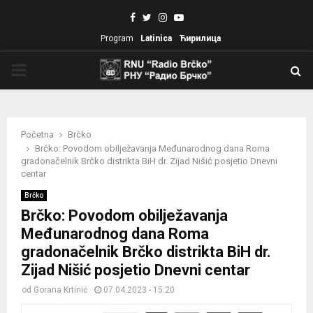
Facebook
Twitter
Instagram
Youtube
Program
Latinica
Ћирилица
PRIMARY
MENU
Početna
Brčko
Brčko: Povodom obilježavanja Međunarodnog dana Roma
gradonačelnik Brčko distrikta BiH dr. Zijad Nišić posjetio Dnevni
centar
Brčko
Brčko: Povodom obilježavanja
Međunarodnog dana Roma
gradonačelnik Brčko distrikta BiH dr.
Zijad Nišić posjetio Dnevni centar
od
Gorana Krtinić
07.04.2023 - 15:20