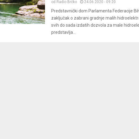
od
Radio Brčko
24.06.2020 - 09:20
Predstavnički dom Parlamenta Federacije BiH
zaključak o zabrani gradnje malih hidroelektran
svih do sada izdatih dozvola za male hidroel
predstavlja...