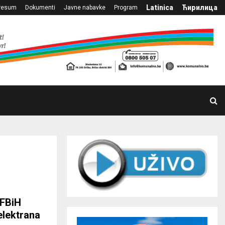
Latinica
Ћирилица
resum
Dokumenti
Javne nabavke
Program
 FBiH
elektrana