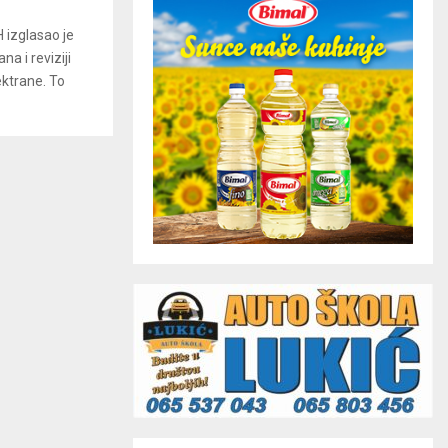
 izglasao je
a i reviziji
ektrane. To