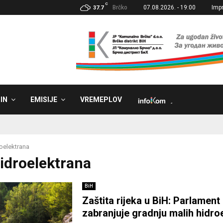
C
Brčko
07.08.2026. - 19:00
Imp
37.7
IN
EMISIJE
VREMEPLOV
˼
oelektrana
Hidroelektrana
BiH
Zaštita rijeka u BiH: Parlament
zabranjuje gradnju malih hidro