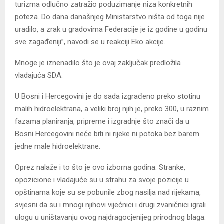
turizma odlučno zatražio poduzimanje niza konkretnih
poteza. Do dana današnjeg Ministarstvo ništa od toga nije
uradilo, a zrak u gradovima Federacije je iz godine u godinu
sve zagađeniji”, navodi se u reakciji Eko akcije.
Mnoge je iznenadilo što je ovaj zaključak predložila
vladajuća SDA.
U Bosni i Hercegovini je do sada izgrađeno preko stotinu
malih hidroelektrana, a veliki broj njih je, preko 300, u raznim
fazama planiranja, pripreme i izgradnje što znači da u
Bosni Hercegovini neće biti ni rijeke ni potoka bez barem
jedne male hidroelektrane.
Oprez nalaže i to što je ovo izborna godina. Stranke,
opozicione i vladajuće su u strahu za svoje pozicije u
opštinama koje su se pobunile zbog nasilja nad rijekama,
svjesni da su i mnogi njihovi vijećnici i drugi zvaničnici igrali
ulogu u uništavanju ovog najdragocjenijeg prirodnog blaga.