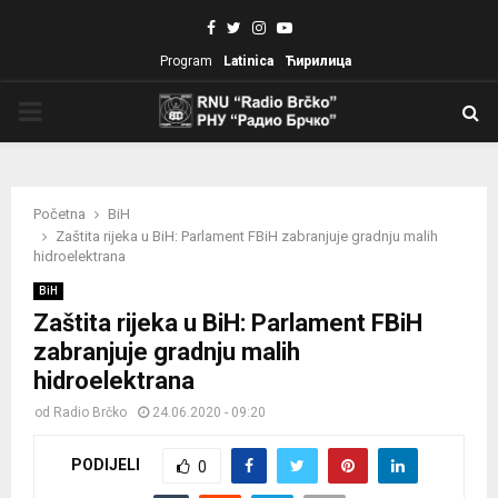
Facebook
Twitter
Instagram
Youtube
Program
Latinica
Ћирилица
PRIMARY
MENU
Početna
BiH
Zaštita rijeka u BiH: Parlament FBiH zabranjuje gradnju malih
hidroelektrana
BiH
Zaštita rijeka u BiH: Parlament FBiH
zabranjuje gradnju malih
hidroelektrana
od
Radio Brčko
24.06.2020 - 09:20
PODIJELI
0