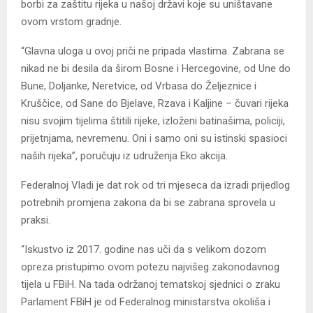
borbi za zaštitu rijeka u našoj državi koje su uništavane
ovom vrstom gradnje.
“Glavna uloga u ovoj priči ne pripada vlastima. Zabrana se
nikad ne bi desila da širom Bosne i Hercegovine, od Une do
Bune, Doljanke, Neretvice, od Vrbasa do Željeznice i
Kruščice, od Sane do Bjelave, Rzava i Kaljine – čuvari rijeka
nisu svojim tijelima štitili rijeke, izloženi batinašima, policiji,
prijetnjama, nevremenu. Oni i samo oni su istinski spasioci
naših rijeka”, poručuju iz udruženja Eko akcija.
Federalnoj Vladi je dat rok od tri mjeseca da izradi prijedlog
potrebnih promjena zakona da bi se zabrana sprovela u
praksi.
“Iskustvo iz 2017. godine nas uči da s velikom dozom
opreza pristupimo ovom potezu najvišeg zakonodavnog
tijela u FBiH. Na tada održanoj tematskoj sjednici o zraku
Parlament FBiH je od Federalnog ministarstva okoliša i