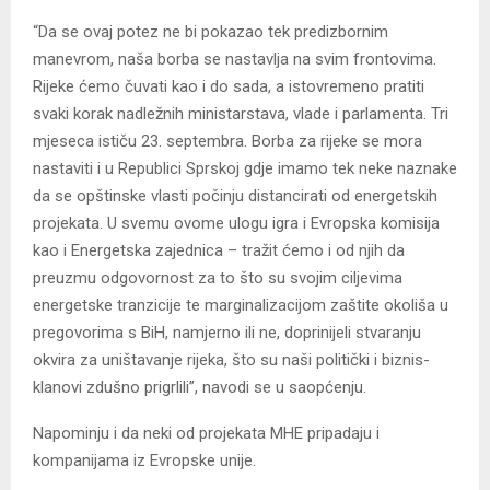
“Da se ovaj potez ne bi pokazao tek predizbornim
manevrom, naša borba se nastavlja na svim frontovima.
Rijeke ćemo čuvati kao i do sada, a istovremeno pratiti
svaki korak nadležnih ministarstava, vlade i parlamenta. Tri
mjeseca ističu 23. septembra. Borba za rijeke se mora
nastaviti i u Republici Sprskoj gdje imamo tek neke naznake
da se opštinske vlasti počinju distancirati od energetskih
projekata. U svemu ovome ulogu igra i Evropska komisija
kao i Energetska zajednica – tražit ćemo i od njih da
preuzmu odgovornost za to što su svojim ciljevima
energetske tranzicije te marginalizacijom zaštite okoliša u
pregovorima s BiH, namjerno ili ne, doprinijeli stvaranju
okvira za uništavanje rijeka, što su naši politički i biznis-
klanovi zdušno prigrlili”, navodi se u saopćenju.
Napominju i da neki od projekata MHE pripadaju i
kompanijama iz Evropske unije.