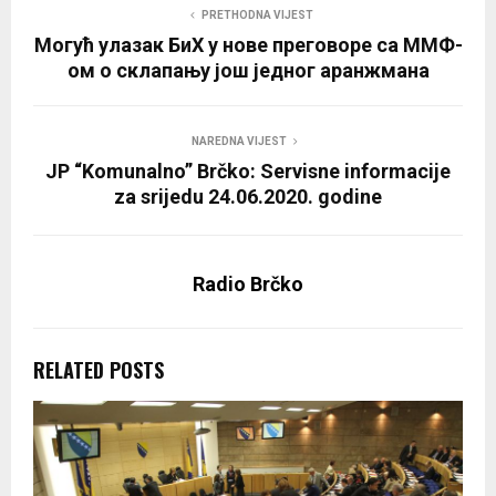
PRETHODNA VIJEST
Могућ улазак БиХ у нове преговоре са ММФ-
ом о склапању још једног аранжмана
NAREDNA VIJEST
JP “Komunalno” Brčko: Servisne informacije
za srijedu 24.06.2020. godine
Radio Brčko
RELATED POSTS