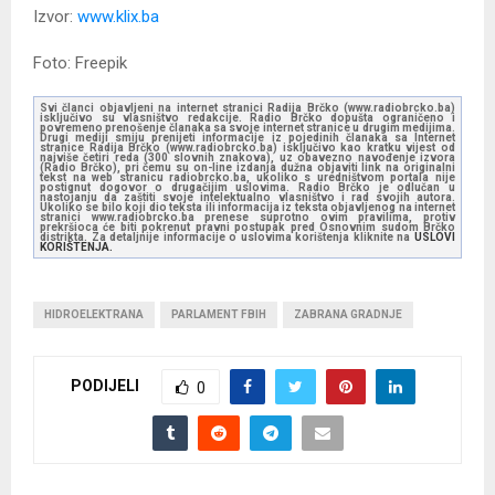
Izvor:
www.klix.ba
Foto: Freepik
Svi članci objavljeni na internet stranici Radija Brčko (www.radiobrcko.ba)
isključivo su vlasništvo redakcije. Radio Brčko dopušta ograničeno i
povremeno prenošenje članaka sa svoje internet stranice u drugim medijima.
Drugi mediji smiju prenijeti informacije iz pojedinih članaka sa Internet
stranice Radija Brčko (www.radiobrcko.ba) isključivo kao kratku vijest od
najviše četiri reda (300 slovnih znakova), uz obavezno navođenje izvora
(Radio Brčko), pri čemu su on-line izdanja dužna objaviti link na originalni
tekst na web stranicu radiobrcko.ba, ukoliko s uredništvom portala nije
postignut dogovor o drugačijim uslovima. Radio Brčko je odlučan u
nastojanju da zaštiti svoje intelektualno vlasništvo i rad svojih autora.
Ukoliko se bilo koji dio teksta ili informacija iz teksta objavljenog na internet
stranici www.radiobrcko.ba prenese suprotno ovim pravilima, protiv
prekršioca će biti pokrenut pravni postupak pred Osnovnim sudom Brčko
distrikta. Za detaljnije informacije o uslovima korištenja kliknite na
USLOVI
KORIŠTENJA.
HIDROELEKTRANA
PARLAMENT FBIH
ZABRANA GRADNJE
PODIJELI
0