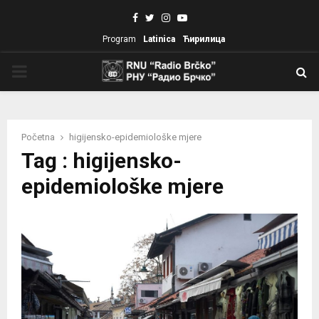
Facebook
Twitter
Instagram
Youtube
Program
Latinica
Ћирилица
PRIMARY
MENU
Početna
higijensko-epidemiološke mjere
Tag : higijensko-
epidemiološke mjere